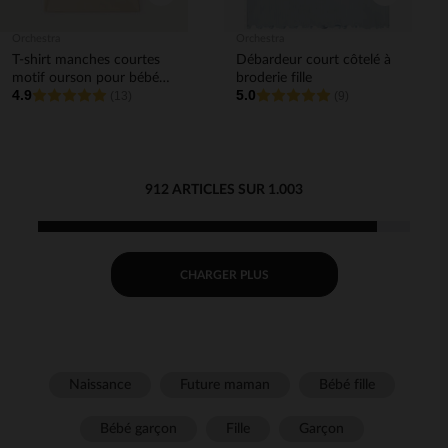
Orchestra
Orchestra
T-shirt manches courtes
Débardeur court côtelé à
motif ourson pour bébé
broderie fille
4.9
5.0
garçon
(13)
(9)
912 ARTICLES SUR 1.003
CHARGER PLUS
Naissance
Future maman
Bébé fille
Bébé garçon
Fille
Garçon