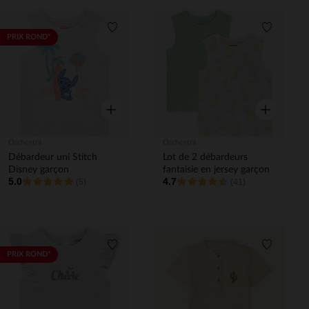
Liste de souhaits
Liste de 
PRIX ROND*
Aperçu rapide
Aperçu rapi
Orchestra
Orchestra
Débardeur uni Stitch
Lot de 2 débardeurs
Disney garçon
fantaisie en jersey garçon
5.0
4.7
(5)
(41)
Liste de souhaits
Liste de 
PRIX ROND*