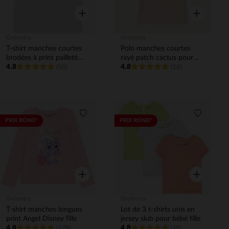
Aperçu rapide
Aperçu rapi
Orchestra
Orchestra
T-shirt manches courtes
Polo manches courtes
brodées à print pailleté
rayé patch cactus pour
4.8
4.8
pour bébé fille
(58)
bébé garçon
(18)
Liste de souhaits
Liste de 
PRIX ROND*
PRIX ROND*
Aperçu rapide
Aperçu rapi
Orchestra
Orchestra
T-shirt manches longues
Lot de 3 t-shirts unis en
print Angel Disney fille
jersey slub pour bébé fille
4.8
4.8
(129)
(10)