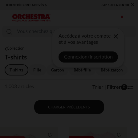
×
​CAP SUR LA RENTRÉE RETROUVEZ NOS ESSENTIELS ✏️🎒​
Accédez à votre compte
et à vos avantages
Collection
T-shirts
Connexion/Inscription
T-shirts
Fille
Garçon
Bébé fille
Bébé garçon
Trier | Filtrer
1.003 articles
0
CHARGER PRÉCÉDENTS