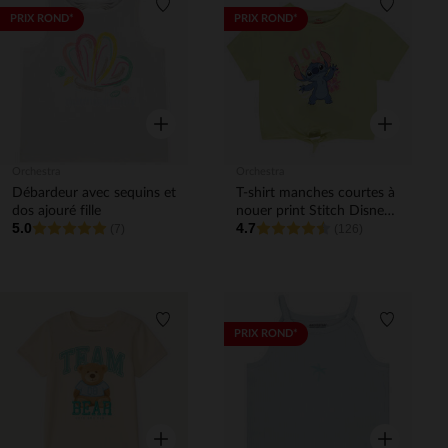
Liste de souhaits
Liste de 
PRIX ROND*
PRIX ROND*
Aperçu rapide
Aperçu rapi
Orchestra
Orchestra
Débardeur avec sequins et
T-shirt manches courtes à
dos ajouré fille
nouer print Stitch Disney
5.0
4.7
(7)
fille
(126)
Liste de souhaits
Liste de 
PRIX ROND*
Aperçu rapide
Aperçu rapi