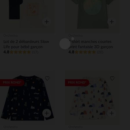
Aperçu rapide
Aperçu rapi
Orchestra
Orchestra
Lot de 2 débardeurs Slow
T-shirt manches courtes
Life pour bébé garçon
print fantaisie 3D garçon
4.8
4.8
(17)
(20)
Liste de souhaits
Liste de 
PRIX ROND*
PRIX ROND*
Aperçu rapide
Aperçu rapi
Orchestra
Orchestra