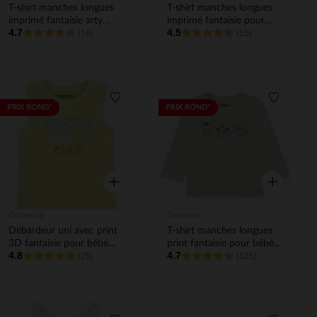
T-shirt manches longues
T-shirt manches longues
imprimé fantaisie arty
imprimé fantaisie pour
4.7
4.5
garçon
(16)
bébé garçon
(15)
Liste de souhaits
Liste de 
PRIX ROND*
PRIX ROND*
Aperçu rapide
Aperçu rapi
Orchestra
Orchestra
Débardeur uni avec print
T-shirt manches longues
3D fantaisie pour bébé
print fantaisie pour bébé
4.8
4.7
garçon
(25)
garçon
(185)