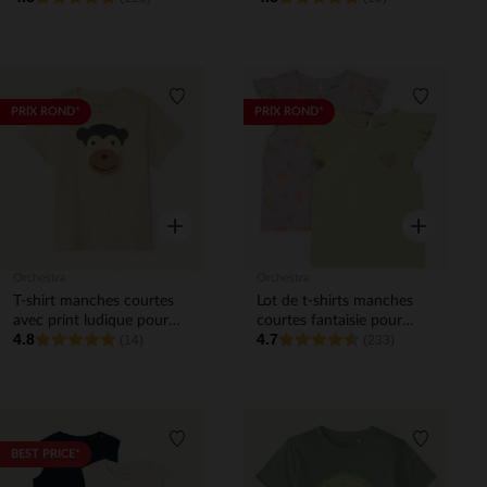
Liste de souhaits
Liste de 
PRIX ROND*
PRIX ROND*
Aperçu rapide
Aperçu rapi
Orchestra
Orchestra
T-shirt manches courtes
Lot de t-shirts manches
avec print ludique pour
courtes fantaisie pour
4.8
4.7
bébé garçon
(14)
bébé fille
(233)
Liste de souhaits
Liste de 
BEST PRICE*