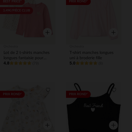
Liste de souhaits
Liste de 
BEST PRICE*
PRIX ROND*
3,49€/PIÈCE CLUB
Aperçu rapide
Aperçu rapi
Orchestra
Orchestra
Lot de 2 t-shirts manches
T-shirt manches longues
longues fantaisie pour
uni à broderie fille
4.8
5.0
bébé fille
(79)
(8)
Liste de souhaits
Liste de 
PRIX ROND*
PRIX ROND*
Aperçu rapide
Aperçu rapi