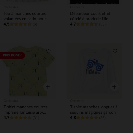
Orchestra
Orchestra
Top à manches courtes
Débardeur court effet
volantées en satin pour
côtelé à broderie fille
4.5
4.7
bébé fille
(6)
(53)
Liste de souhaits
Liste de 
PRIX ROND*
Aperçu rapide
Aperçu rapi
Orchestra
Orchestra
T-shirt manches courtes
T-shirt manches longues à
imprimé fantaisie arty
sequins magiques garçon
4.7
4.8
garçon
(31)
(36)