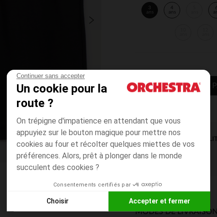
3
4
5
ans
ans
ans
a
10
12
ans
ans
Continuer sans accepter
Un cookie pour la
AJOUTER AU P
route ?
On trépigne d'impatience en attendant que vous
appuyiez sur le bouton magique pour mettre nos
DISPONIBILI
cookies au four et récolter quelques miettes de vos
préférences. Alors, prêt à plonger dans le monde
succulent des cookies ?
Consentements certifiés par
Choisir
Accepter et fermer
MODES DE LIVRAISON
Axeptio consent
Plateforme de Gestion du Consentement : Personnalisez vos