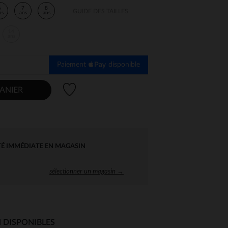
6
7
8
GUIDE DES TAILLES
ns
ans
ans
14
ans
Paiement
disponible
Liste de souhaits
ANIER
TÉ IMMÉDIATE EN MAGASIN
sélectionner un magasin →
 DISPONIBLES
 Options