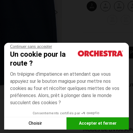
3
4
5
ans
ans
ans
a
10
12
ans
ans
Continuer sans accepter
Un cookie pour la
AJOUTER AU P
route ?
On trépigne d'impatience en attendant que vous
appuyiez sur le bouton magique pour mettre nos
DISPONIBILI
cookies au four et récolter quelques miettes de vos
préférences. Alors, prêt à plonger dans le monde
succulent des cookies ?
Consentements certifiés par
Choisir
Accepter et fermer
MODES DE LIVRAISON
Axeptio consent
Plateforme de Gestion du Consentement : Personnalisez vos