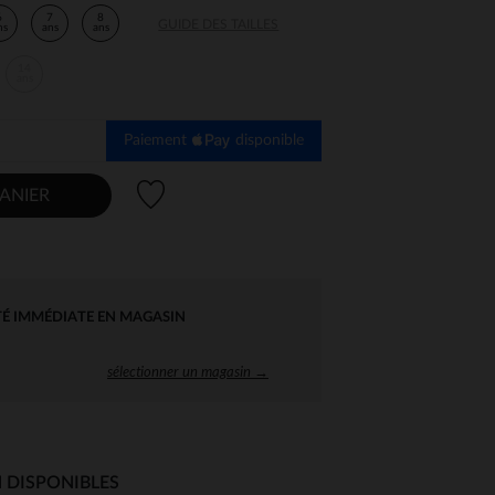
6
7
8
GUIDE DES TAILLES
ns
ans
ans
14
ans
Paiement
disponible
Liste de souhaits
ANIER
TÉ IMMÉDIATE EN MAGASIN
sélectionner un magasin →
 DISPONIBLES
 Options