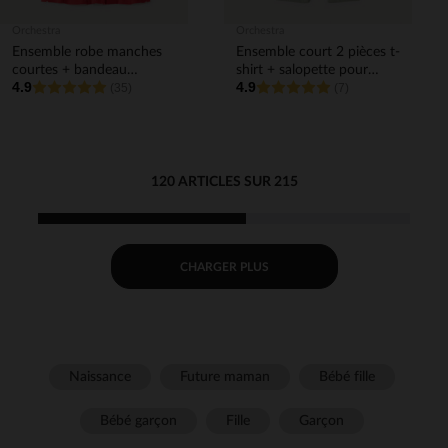
Orchestra
Orchestra
Ensemble robe manches
Ensemble court 2 pièces t-
courtes + bandeau
shirt + salopette pour
4.9
4.9
imprimé cœurs pour bébé
(35)
bébé garçon
(7)
fille
120 ARTICLES SUR 215
CHARGER PLUS
Naissance
Future maman
Bébé fille
Bébé garçon
Fille
Garçon