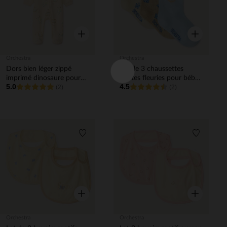
Aperçu rapide
Aperçu rapi
Orchestra
Orchestra
Dors bien léger zippé
Lot de 3 chaussettes
imprimé dinosaure pour
hautes fleuries pour bébé
5.0
4.5
bébé garçon
(2)
fille
(2)
Liste de souhaits
Liste de 
Aperçu rapide
Aperçu rapi
Orchestra
Orchestra