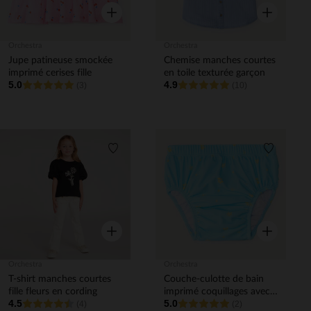
Aperçu rapide
Aperçu rapi
Orchestra
Orchestra
Jupe patineuse smockée
Chemise manches courtes
imprimé cerises fille
en toile texturée garçon
5.0
4.9
(3)
(10)
Liste de souhaits
Liste de 
Aperçu rapide
Aperçu rapi
Orchestra
Orchestra
T-shirt manches courtes
Couche-culotte de bain
fille fleurs en cording
imprimé coquillages avec
4.5
5.0
(4)
volants pour bébé fille
(2)