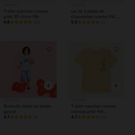
Orchestra
Orchestra
T-shirt manches courtes
Lot de 3 paires de
print 3D citron fille
chaussettes courtes Pat'
4.8
5.0
(15)
Patrouille pour bébé
(1)
garçon
Liste de souhaits
Liste de 
Aperçu rapide
Aperçu rapi
Orchestra
Orchestra
Bermuda skater en denim
T-shirt manches courtes
garçon
oversize print Pat'
4.7
4.7
(9)
Patrouille pour bébé
(3)
garçon