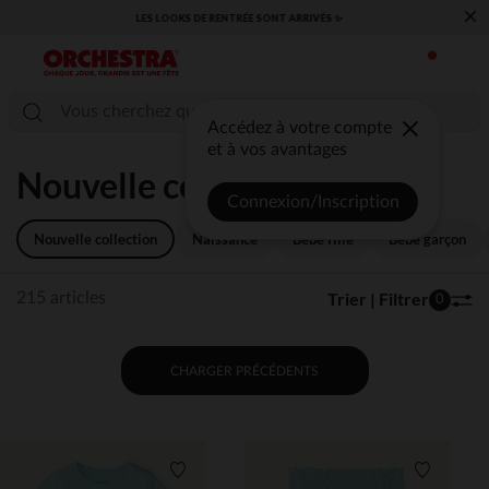
×
​CAP SUR LA RENTRÉE RETROUVEZ NOS ESSENTIELS ✏️🎒​
Accédez à votre compte
et à vos avantages
Nouvelle collection
Connexion/Inscription
Nouvelle collection
Naissance
Bébé fille
Bébé garçon
Trier | Filtrer
215 articles
0
CHARGER PRÉCÉDENTS
Liste de souhaits
Liste de 