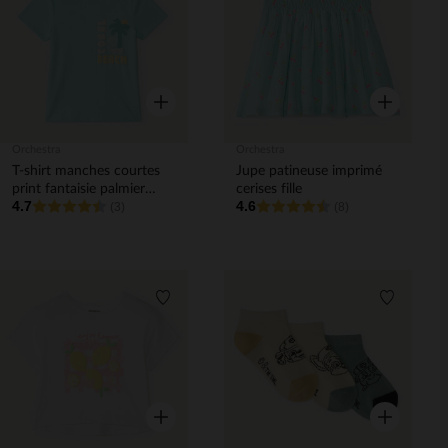
Aperçu rapide
Aperçu rapi
Orchestra
Orchestra
T-shirt manches courtes
Jupe patineuse imprimé
print fantaisie palmier
cerises fille
4.7
4.6
pour bébé garçon
(3)
(8)
Liste de souhaits
Liste de 
Aperçu rapide
Aperçu rapi