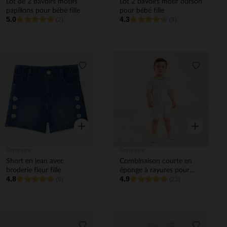
Lot de 2 bavoirs motifs
Lot 2 bavoirs motif ourson
papillons pour bébé fille
pour bébé fille
5.0
4.3
(2)
(8)
Liste de souhaits
Liste de 
Aperçu rapide
Aperçu rapi
Orchestra
Orchestra
Short en jean avec
Combinaison courte en
broderie fleur fille
éponge à rayures pour
4.8
4.9
(6)
bébé garçon
(23)