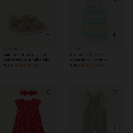
Liste de souhaits
Liste de 
Aperçu rapide
Aperçu rapi
SAXO BLUES
Orchestra
Sandales dorés à velcros
Ensemble 2 pièces
paillettées pour bébé fille
débardeur + short en
4.7
4.6
(21)
maille tricotée fantaisie
(17)
pour bébé fille
Liste de souhaits
Liste de 
Aperçu rapide
Aperçu rapi