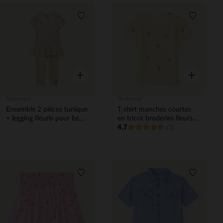
Liste de souhaits
Liste de 
Aperçu rapide
Aperçu rapi
Orchestra
Orchestra
Ensemble 2 pièces tunique
T-shirt manches courtes
+ legging fleuris pour bébé
en tricot broderies fleurs
4.7
fille
pour bébé fille
(7)
Liste de souhaits
Liste de 