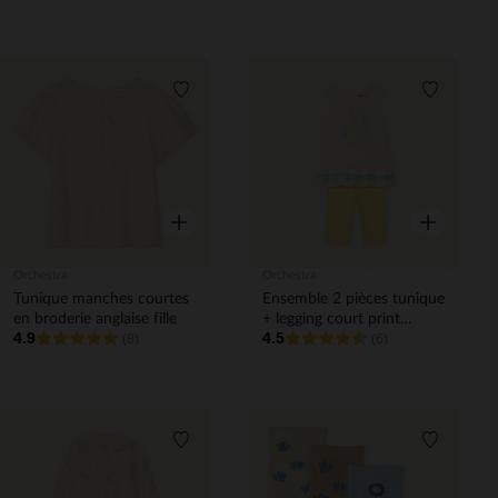
Liste de souhaits
Liste de 
Aperçu rapide
Aperçu rapi
Orchestra
Orchestra
Tunique manches courtes
Ensemble 2 pièces tunique
en broderie anglaise fille
+ legging court print
4.9
4.5
(8)
coquillages pour bébé fille
(6)
Liste de souhaits
Liste de 