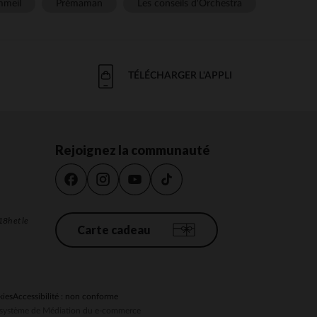
meil
Prémaman
Les conseils d'Orchestra
TÉLÉCHARGER L'APPLI
Rejoignez la communauté
18h et le
Carte cadeau
kies
Accessibilité : non conforme
au système de Médiation du e-commerce