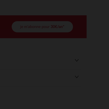
tres de confidentialité, en garantissant la conformité avec les
je m'abonne pour
30€/an*