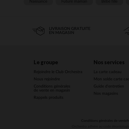
Naissance
Future maman
Bébé fille
LIVRAISON GRATUITE
EN MAGASIN
Le groupe
Nos services
Rejoindre le Club Orchestra
La carte cadeau
Nous rejoindre
Mon solde carte ca
Conditions générales
Guide d'entretien
de vente en magasin
Nos magasins
Rappels produits
Conditions générales de vente
M
Orchestra adhère au code déontologiq