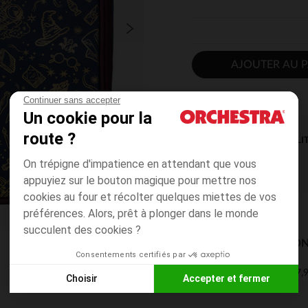
AJOUTER AU P
Continuer sans accepter
Un cookie pour la
route ?
DISPONIBILI
On trépigne d'impatience en attendant que vous
appuyiez sur le bouton magique pour mettre nos
cookies au four et récolter quelques miettes de vos
préférences. Alors, prêt à plonger dans le monde
succulent des cookies ?
MODES DE LIVRAISON
Consentements certifiés par
7,9
Mon domicile
Choisir
Accepter et fermer
2 à 4 jours
Axeptio consent
Plateforme de Gestion du Consentement : Personnalisez vos