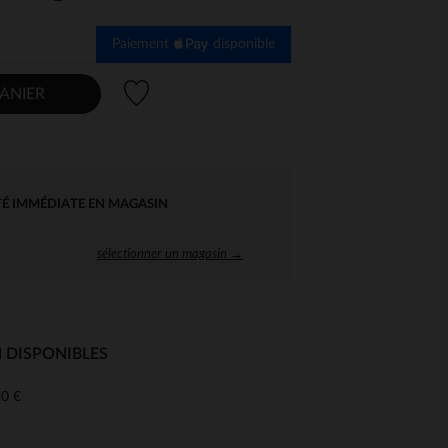
Paiement
disponible
Liste de souhaits
ANIER
TÉ IMMÉDIATE EN MAGASIN
sélectionner un magasin →
 DISPONIBLES
0 €
 Options