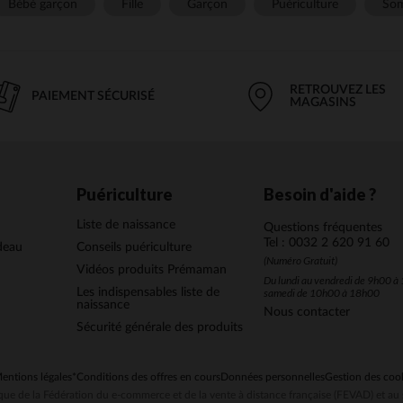
Bébé garçon
Fille
Garçon
Puériculture
Som
RETROUVEZ LES
PAIEMENT SÉCURISÉ
MAGASINS
Puériculture
Besoin d'aide ?
Liste de naissance
Questions fréquentes
Tel : 0032 2 620 91 60
deau
Conseils puériculture
(Numéro Gratuit)
Vidéos produits Prémaman
Du lundi au vendredi de 9h00 à 
Les indispensables liste de
samedi de 10h00 à 18h00
naissance
Nous contacter
Sécurité générale des produits
entions légales
*Conditions des offres en cours
Données personnelles
Gestion des coo
ue de la Fédération du e-commerce et de la vente à distance française (FEVAD) et 