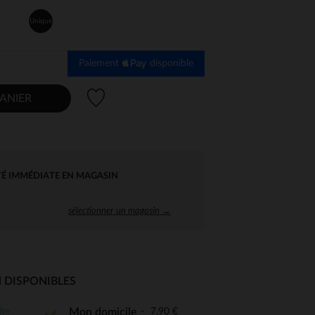
Unique
Paiement
disponible
Liste de souhaits
ANIER
TÉ IMMÉDIATE EN MAGASIN
sélectionner un magasin →
 DISPONIBLES
 Options
ite
7,90 €
Mon domicile