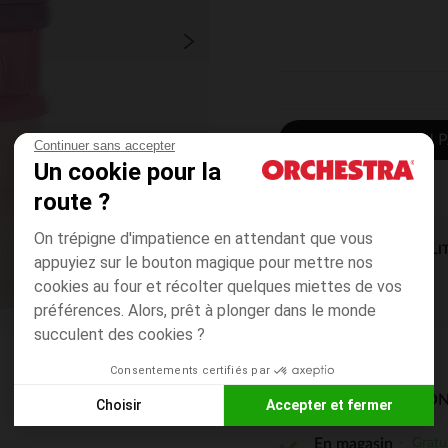
AJOUTER AU P
Continuer sans accepter
Un cookie pour la
route ?
On trépigne d'impatience en attendant que vous
DISPONIBILI
appuyiez sur le bouton magique pour mettre nos
cookies au four et récolter quelques miettes de vos
préférences. Alors, prêt à plonger dans le monde
succulent des cookies ?
Consentements certifiés par
MODES DE LIVRAISON
Choisir
Accepter et fermer
Axeptio consent
Plateforme de Gestion du Consentement : Personnalisez vos
Gratu
En magasin