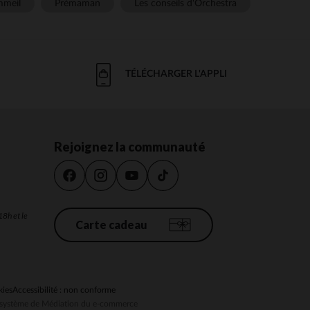
meil
Prémaman
Les conseils d'Orchestra
TÉLÉCHARGER L'APPLI
Rejoignez la communauté
18h et le
Carte cadeau
kies
Accessibilité : non conforme
au système de Médiation du e-commerce