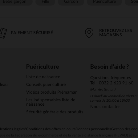
Bébé garçon
Fille
Garçon
Puériculture
Som
RETROUVEZ LES
PAIEMENT SÉCURISÉ
MAGASINS
Puériculture
Besoin d'aide ?
Liste de naissance
Questions fréquentes
Tel : 0032 2 620 91 60
deau
Conseils puériculture
(Numéro Gratuit)
Vidéos produits Prémaman
Du lundi au vendredi de 9h00 à 
Les indispensables liste de
samedi de 10h00 à 18h00
naissance
Nous contacter
Sécurité générale des produits
entions légales
*Conditions des offres en cours
Données personnelles
Gestion des coo
ue de la Fédération du e-commerce et de la vente à distance française (FEVAD) et 