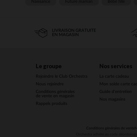
Naissance
Future maman
Bébé fille
LIVRAISON GRATUITE
EN MAGASIN
Le groupe
Nos services
Rejoindre le Club Orchestra
La carte cadeau
Nous rejoindre
Mon solde carte ca
Conditions générales
Guide d'entretien
de vente en magasin
Nos magasins
Rappels produits
Conditions générales de vente
M
Orchestra adhère au code déontologiq