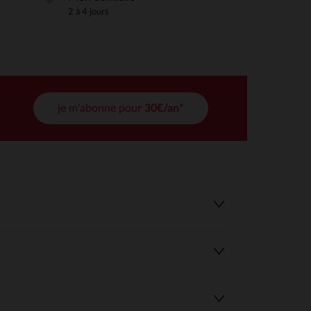
2 à 4 jours
tres de confidentialité, en garantissant la conformité avec les
je m'abonne pour
30€/an*