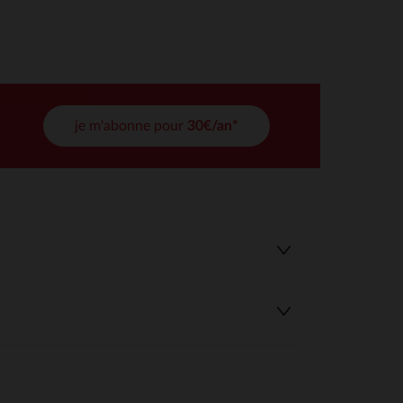
tres de confidentialité, en garantissant la conformité avec les
je m'abonne pour
30€/an*