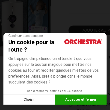
AJOUTER AU P
Continuer sans accepter
Un cookie pour la
route ?
DISPONIBILI
On trépigne d'impatience en attendant que vous
appuyiez sur le bouton magique pour mettre nos
cookies au four et récolter quelques miettes de vos
préférences. Alors, prêt à plonger dans le monde
succulent des cookies ?
Consentements certifiés par
MODES DE LIVRAISON
Choisir
Accepter et fermer
7,9
Mon domicile
Axeptio consent
Plateforme de Gestion du Consentement : Personnalisez vos