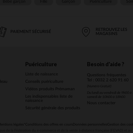
Bébé garçon
Fille
Garçon
Puériculture
Som
RETROUVEZ LES
PAIEMENT SÉCURISÉ
MAGASINS
Puériculture
Besoin d'aide ?
Liste de naissance
Questions fréquentes
Tel : 0032 2 620 91 60
deau
Conseils puériculture
(Numéro Gratuit)
Vidéos produits Prémaman
Du lundi au vendredi de 9h00 à 
Les indispensables liste de
samedi de 10h00 à 18h00
naissance
Nous contacter
Sécurité générale des produits
entions légales
*Conditions des offres en cours
Données personnelles
Gestion des coo
ue de la Fédération du e-commerce et de la vente à distance française (FEVAD) et 