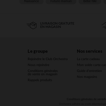
Naissance
Future maman
Bébé fille
LIVRAISON GRATUITE
EN MAGASIN
Le groupe
Nos services
Rejoindre le Club Orchestra
La carte cadeau
Nous rejoindre
Mon solde carte ca
Conditions générales
Guide d'entretien
de vente en magasin
Nos magasins
Rappels produits
Conditions générales de vente
M
Orchestra adhère au code déontologiq