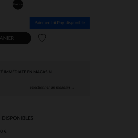
Unique
Paiement
disponible
Liste de souhaits
ANIER
TÉ IMMÉDIATE EN MAGASIN
sélectionner un magasin →
 DISPONIBLES
0 €
 Options