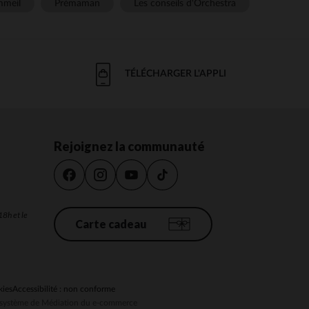
meil
Prémaman
Les conseils d'Orchestra
TÉLÉCHARGER L'APPLI
Rejoignez la communauté
18h et le
Carte cadeau
kies
Accessibilité : non conforme
au système de Médiation du e-commerce