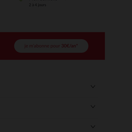
2 à 4 jours
tres de confidentialité, en garantissant la conformité avec les
je m'abonne pour
30€/an*