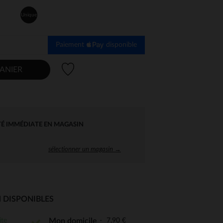
Unique
Paiement
disponible
Liste de souhaits
ANIER
TÉ IMMÉDIATE EN MAGASIN
sélectionner un magasin →
 DISPONIBLES
 Options
ite
7,90 €
Mon domicile