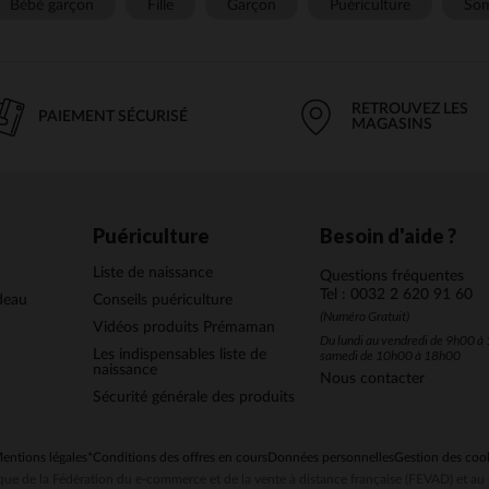
Bébé garçon
Fille
Garçon
Puériculture
Som
RETROUVEZ LES
PAIEMENT SÉCURISÉ
MAGASINS
Puériculture
Besoin d'aide ?
Liste de naissance
Questions fréquentes
Tel : 0032 2 620 91 60
deau
Conseils puériculture
(Numéro Gratuit)
Vidéos produits Prémaman
Du lundi au vendredi de 9h00 à 
Les indispensables liste de
samedi de 10h00 à 18h00
naissance
Nous contacter
Sécurité générale des produits
entions légales
*Conditions des offres en cours
Données personnelles
Gestion des coo
ue de la Fédération du e-commerce et de la vente à distance française (FEVAD) et 