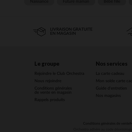
Naissance
Future maman
Bébé fille
LIVRAISON GRATUITE
EN MAGASIN
Le groupe
Nos services
Rejoindre le Club Orchestra
La carte cadeau
Nous rejoindre
Mon solde carte ca
Conditions générales
Guide d'entretien
de vente en magasin
Nos magasins
Rappels produits
Conditions générales de vente
M
Orchestra adhère au code déontologiq