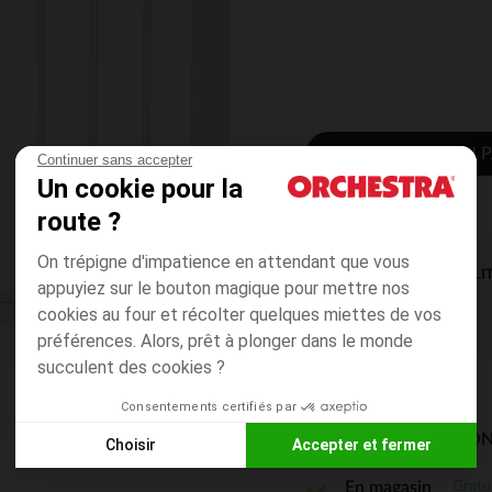
AJOUTER AU P
Continuer sans accepter
Un cookie pour la
route ?
On trépigne d'impatience en attendant que vous
DISPONIBILI
appuyiez sur le bouton magique pour mettre nos
cookies au four et récolter quelques miettes de vos
préférences. Alors, prêt à plonger dans le monde
succulent des cookies ?
Consentements certifiés par
MODES DE LIVRAISON
Choisir
Accepter et fermer
Axeptio consent
Plateforme de Gestion du Consentement : Personnalisez vos
Gratu
En magasin