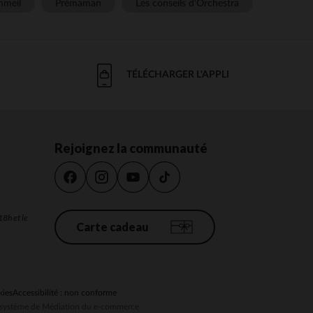
meil
Prémaman
Les conseils d'Orchestra
TÉLÉCHARGER L'APPLI
Rejoignez la communauté
18h et le
Carte cadeau
kies
Accessibilité : non conforme
au système de Médiation du e-commerce