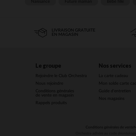
Naissance
Future maman
Bébé fille
LIVRAISON GRATUITE
EN MAGASIN
Le groupe
Nos services
Rejoindre le Club Orchestra
La carte cadeau
Nous rejoindre
Mon solde carte ca
Conditions générales
Guide d'entretien
de vente en magasin
Nos magasins
Rappels produits
Conditions générales de vente
M
Orchestra adhère au code déontologiq