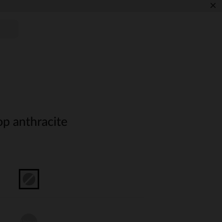
×
op anthracite
Unique