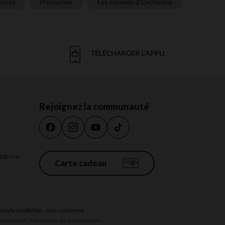
meil
Prémaman
Les conseils d'Orchestra
TÉLÉCHARGER L'APPLI
Rejoignez la communauté
18h et le
Carte cadeau
kies
Accessibilité : non conforme
au système de Médiation du e-commerce