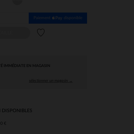
Paiement
disponible
Liste de souhaits
AILLE
TÉ IMMÉDIATE EN MAGASIN
sélectionner un magasin →
 DISPONIBLES
0 €
 Options