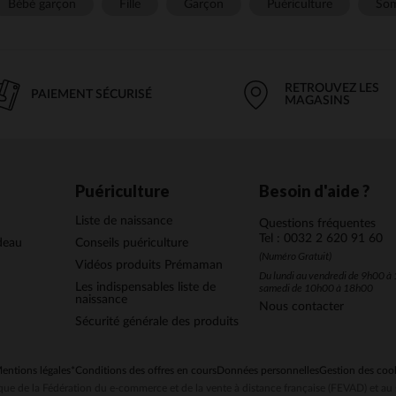
Bébé garçon
Fille
Garçon
Puériculture
Som
RETROUVEZ LES
PAIEMENT SÉCURISÉ
MAGASINS
Puériculture
Besoin d'aide ?
Liste de naissance
Questions fréquentes
Tel : 0032 2 620 91 60
deau
Conseils puériculture
(Numéro Gratuit)
Vidéos produits Prémaman
Du lundi au vendredi de 9h00 à 
Les indispensables liste de
samedi de 10h00 à 18h00
naissance
Nous contacter
Sécurité générale des produits
entions légales
*Conditions des offres en cours
Données personnelles
Gestion des coo
ue de la Fédération du e-commerce et de la vente à distance française (FEVAD) et 