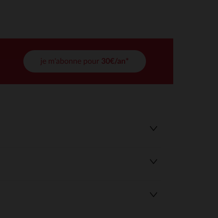
tres de confidentialité, en garantissant la conformité avec les
je m'abonne pour
30€/an*