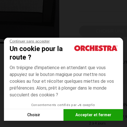
CHOISIR UNE T
Continuer sans accepter
Un cookie pour la
route ?
DISPONIBILI
On trépigne d'impatience en attendant que vous
appuyiez sur le bouton magique pour mettre nos
cookies au four et récolter quelques miettes de vos
préférences. Alors, prêt à plonger dans le monde
succulent des cookies ?
MODES DE LIVRAISON
Consentements certifiés par
Choisir
Accepter et fermer
7,9
Mon domicile
Axeptio consent
Plateforme de Gestion du Consentement : Personnalisez vos
2 à 4 jours