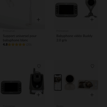
Aperçu rapide
Aperçu rapi
Prémaman
Prémaman
Support universel pour
Babyphone vidéo Buddy
babyphone blanc
2.0 gris
4.8
(20)
Liste de souhaits
Liste de 
Aperçu rapide
Aperçu rapi
Prémaman
Beaba