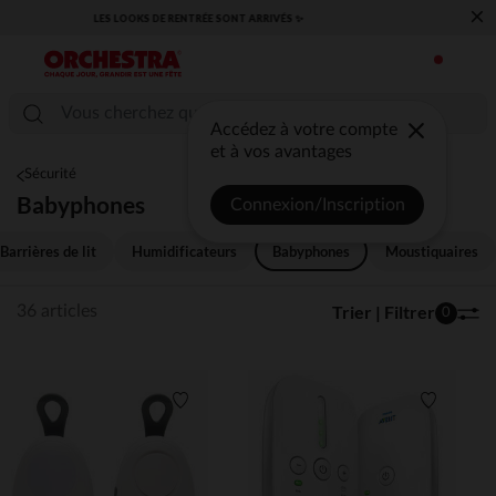
×
​CAP SUR LA RENTRÉE RETROUVEZ NOS ESSENTIELS ✏️🎒​
Accédez à votre compte
et à vos avantages
Sécurité
Babyphones
Connexion/Inscription
Barrières de lit
Humidificateurs
Babyphones
Moustiquaires
Trier | Filtrer
36 articles
0
Liste de souhaits
Liste de 