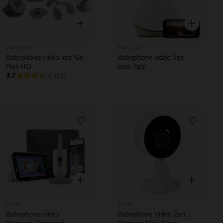
Aperçu rapide
Aperçu rapi
Babymoov
Maxi-Cosi
Babyphone vidéo Yoo Go
Babyphone vidéo See
Plus HD
avec App
3.7
(15)
Liste de souhaits
Liste de 
Aperçu rapide
Aperçu rapi
Avent
Beaba
Babyphone vidéo
Babyphone Video Zen