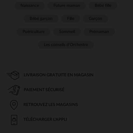
habitudes de sommeil des tout-petits.
Naissance
Future maman
Bébé fille
Différents types de babyphones
Bébé garçon
Fille
Garçon
Le choix du
babyphone
dépend de plusieurs critères, notamment la
portée, la qualité du son et les fonctionnalités supplémentaires. On
Puériculture
Sommeil
Prémaman
distingue trois grandes catégories :
Babyphones audio
: ils transmettent uniquement le son, idéal
Les conseils d'Orchestra
pour entendre bébé pleurer ou gazouiller.
Babyphones vidéo
: équipés d’une caméra, ils permettent de
surveiller bébé en direct depuis un écran.
Babyphones connectés
: ces modèles se synchronisent avec un
smartphone via une application dédiée.
LIVRAISON GRATUITE EN MAGASIN
Chaque modèle offre des avantages spécifiques selon les attentes des
parents et l’agencement du domicile.
PAIEMENT SÉCURISÉ
Les fonctionnalités qui font la
différence
RETROUVEZ LES MAGASINS
Certains
babyphones
intègrent des options avancées qui améliorent
TÉLÉCHARGER L'APPLI
l’expérience d’utilisation :
Mode éco
: permet de limiter les ondes lorsqu’aucun son n’est