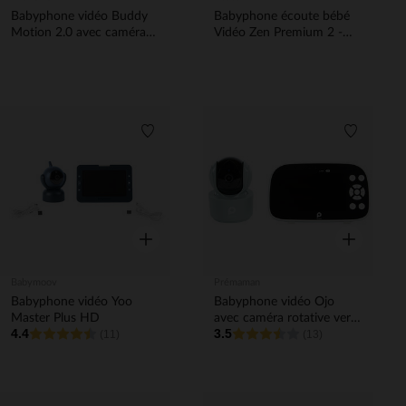
Babyphone vidéo Buddy
Babyphone écoute bébé
Motion 2.0 avec caméra
Vidéo Zen Premium 2 -
rotative gris
Terre d'Argile
Liste de souhaits
Liste de 
Aperçu rapide
Aperçu rapi
Babymoov
Prémaman
Babyphone vidéo Yoo
Babyphone vidéo Ojo
Master Plus HD
avec caméra rotative vert
4.4
3.5
(11)
d'eau
(13)