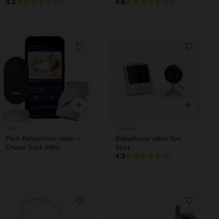
3.3
4.6
(10)
(11)
Liste de souhaits
Liste de 
Aperçu rapide
Aperçu rapi
Owlet
Babymoov
Pack Babyphone video +
Babyphone vidéo Yoo
Dream Sock Mint
Start
4.3
(6)
Liste de souhaits
Liste de 