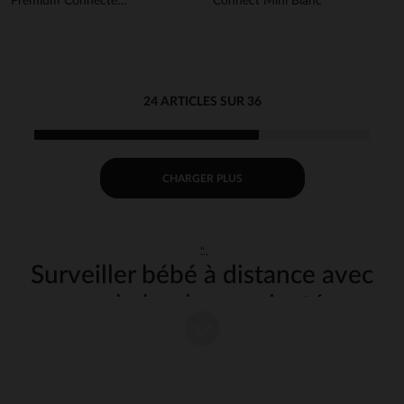
Premium Connecté
Connect Mini Blanc
SCD971/26
24 ARTICLES SUR 36
CHARGER PLUS
"
Surveiller bébé à distance avec
un babyphone adapté
Un
babyphone
est un allié indispensable pour veiller sur bébé tout en
restant à distance. Grâce à cet appareil, on peut entendre ou voir
l’enfant sans avoir à se déplacer constamment dans sa chambre. Il
existe différents modèles qui répondent aux besoins des parents et aux