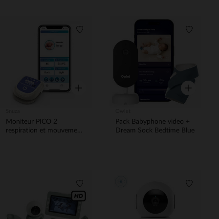
Liste de souhaits
Liste de 
Aperçu rapide
Aperçu rapi
Snuza
Owlet
Moniteur PICO 2
Pack Babyphone video +
respiration et mouvement
Dream Sock Bedtime Blue
Smart amélioré
Liste de souhaits
Liste de 