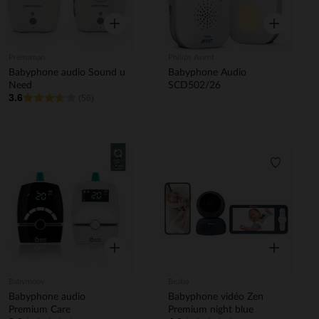
Aperçu rapide
Aperçu rapi
Prémaman
Philips Avent
Babyphone audio Sound u
Babyphone Audio
Need
SCD502/26
3.6
(56)
Liste de souhaits
Liste de 
Aperçu rapide
Aperçu rapi
Babymoov
Beaba
Babyphone audio
Babyphone vidéo Zen
Premium Care
Premium night blue