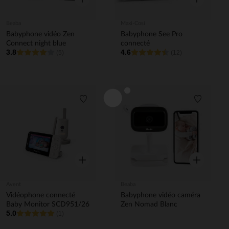
Beaba
Maxi-Cosi
Babyphone vidéo Zen
Babyphone See Pro
Connect night blue
connecté
3.8
4.6
(5)
(12)
Liste de souhaits
Liste de 
Aperçu rapide
Aperçu rapi
Avent
Beaba
Vidéophone connecté
Babyphone vidéo caméra
Baby Monitor SCD951/26
Zen Nomad Blanc
5.0
(1)