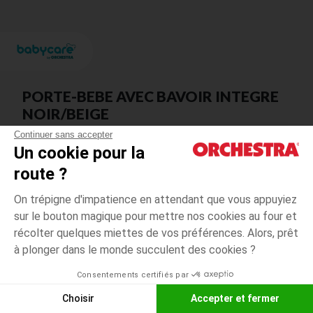
PORTE-BEBE AVEC BAVOIR INTEGRE
NOIR/BEIGE
Continuer sans accepter
Rappel sécurité :
Un cookie pour la
Un risque de déchirement des sangles latérales a été identifié sur ce
produit.
route ?
On trépigne d'impatience en attendant que vous appuyiez
Référence :
sur le bouton magique pour mettre nos cookies au four et
PPS6AM-CCC-UNQ
récolter quelques miettes de vos préférences. Alors, prêt
à plonger dans le monde succulent des cookies ?
Lots concernés :
Consentements certifiés par
2024/01/5071419
2024/03/507326
Choisir
Accepter et fermer