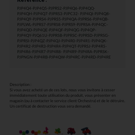
PJP4Q4-PJP4Q5-PJPRS2-PJP4Q6-PJP4QQ-
PJP4QH-PJP4Q7-PJPRS3-PJPC32- PJP4QI-PJP4Q8-
PJP4Q9-PJPRS4-PJPRS5-PJP4QA-PJPRS6-PJP4QB-
PJPLWL-PJPRS7-PJPRS8-PJPRS9-PJPRSA-PJP4QC-
PJP4QD-PJP4QE-PJP4QF-PJP4QG-PJP4QP-
PJP4QY-PJQ61U-PJPRSB-PJPRSC-PJPRSD-PJPRSG-
PJPRSI-PJP4QZ-PJP4QJ-PJP4R0-PJP4R1-PJP4QK-
PJP4R2-PJP4R3-PJP4R4-PJP4QT-PJPRSJ-PJP4R5-
PJP4R6-PJP4R7-PJP4R8- PJP4R9-PJP4RA-PJPRSK-
PJPNGN-PJP4RB-PJP4QW-PJP4RC-PJP4RD-PJP4RE
Description :
Si vous avez acheté un de ces lots, nous vous invitons à cesser
immédiatement toute utilisation du produit, vous présenter en
magasin (ou à contacter le service client Orchestra) et de le détruire.
Un certificat de destruction vous sera demandé.