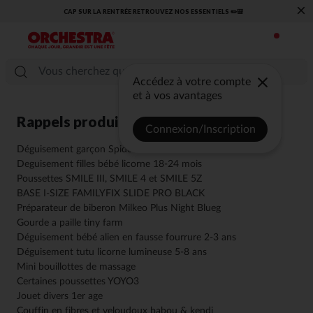
×
​CAP SUR LA RENTRÉE RETROUVEZ NOS ESSENTIELS ✏️🎒​
Accédez à votre compte
et à vos avantages
Rappels produits
Connexion/Inscription
Déguisement garçon Spider-Man
Deguisement filles bébé licorne 18-24 mois
Poussettes SMILE III, SMILE 4 et SMILE 5Z
BASE I-SIZE FAMILYFIX SLIDE PRO BLACK
Préparateur de biberon Milkeo Plus Night Blueg
Gourde a paille tiny farm
Déguisement bébé alien en fausse fourrure 2-3 ans
Déguisement tutu licorne lumineuse 5-8 ans
Mini bouillottes de massage
Certaines poussettes YOYO3
Jouet divers 1er age
Couffin en fibres et veloudoux babou & kendi