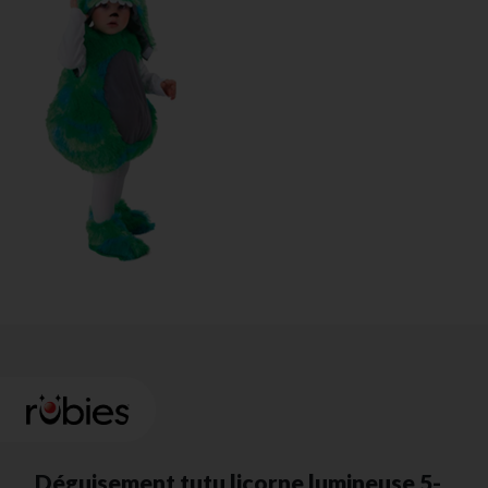
Déguisement tutu licorne lumineuse 5-