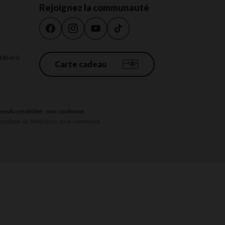
Rejoignez la communauté
 Options
18h et le
Carte cadeau
tres de confidentialité, en garantissant la conformité avec les
kies
Accessibilité : non conforme
au système de Médiation du e-commerce