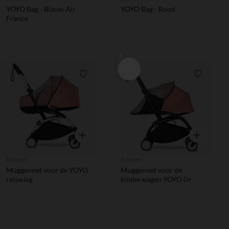
YOYO Bag - Blauw Air
YOYO Bag - Rood
France
Verlanglijstje.
Verlanglij
Snel overzicht
Snel overzic
Babyzen
Babyzen
Muggennet voor de YOYO
Muggennet voor de
reiswieg
kinderwagen YOYO 0+