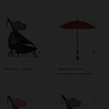
Verlanglijstje.
Verlanglij
Snel overzicht
Snel overzic
Babyzen
Babyzen
YOYO Bag - Toffee
BABYZEN YOYO
zonnescherm rood met
UPF 50+ bescherming
Verlanglijstje.
Verlanglij