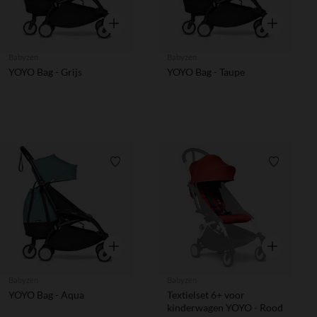
Snel overzicht
Snel overzic
Babyzen
Babyzen
YOYO Bag - Grijs
YOYO Bag - Taupe
Verlanglijstje.
Verlanglij
Snel overzicht
Snel overzic
Babyzen
Babyzen
YOYO Bag - Aqua
Textielset 6+ voor
kinderwagen YOYO - Rood