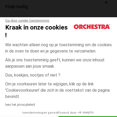
Hulp nodig
Ga door zonder toestemming
Kraak in onze cookies
!
De cadeaukaart
We wachten alleen nog op je toestemming om de cookies
in de oven te doen en je gegevens te verzamelen.
Als je ons toestemming geeft, kunnen we onze inhoud
aanpassen aan jouw smaak.
Algemene verkoopsvoorwaarden
Dus, koekjes, nootjes of niet ?
Wettelijke bepalingen
*Commerciële aanbiedingen
Om je voorkeuren later te wijzigen, klik op de link
Persoonsgegevens
'Cookievoorkeuren' die zich in de voettekst van de pagina
Cookies beheren
bevindt.
Toegankelijkheid: niet conform
lees het privacybeleid
Orchestra houdt zich aan de deontologische code van de Franse Federatie
toerstemmingen gecertificeerd door
van de elektronische handel en de verkoop op afstand (FEVAD) en aan het