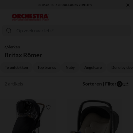
×
DE BACK-TO-SCHOOL LOOKS ZIJN ER! ✨
Merken
Britax Römer
Te ontdekken
Top brands
Nuby
Angelcare
Done by dee
2 artikels
Sorteren | Filter
0
Verlanglijstje.