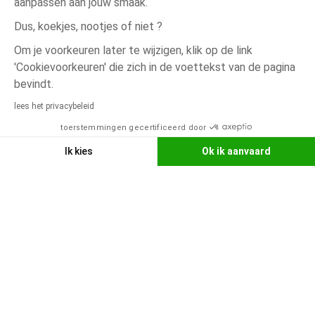
aanpassen aan jouw smaak.
Dus, koekjes, nootjes of niet ?
Om je voorkeuren later te wijzigen, klik op de link
'Cookievoorkeuren' die zich in de voettekst van de pagina
bevindt.
Hoge
Parken &
lees het privacybeleid
stoel
Slaapkamermeubilair
speelgoed
Commode
toerstemmingen gecertificeerd door
Ik kies
Ok ik aanvaard
Axeptio consent
Toestemmingsbeheerplatform: Personaliseer uw opties
Merken
Combelle
Ons platform stelt u in staat om uw privacy-instellingen naar 
Hape
Histoire d'ours
Combelle
Infantino
Izybaby
Ja
64 artikels
Sorteren | Filter
0