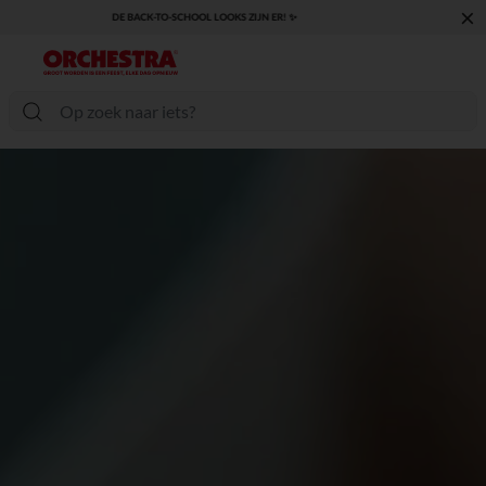
×
KLAAR VOOR DE TERUGKEER NAAR SCHOOL: ONTDEK ONZE ESSENTIALS ✏️🎒