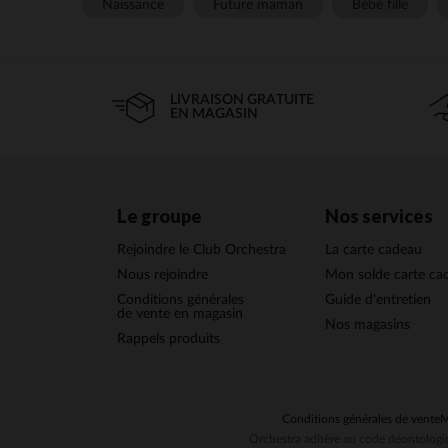
Naissance
Future maman
Bébé fille
LIVRAISON GRATUITE
EN MAGASIN
Le groupe
Nos services
Rejoindre le Club Orchestra
La carte cadeau
Nous rejoindre
Mon solde carte ca
Conditions générales
Guide d'entretien
de vente en magasin
Nos magasins
Rappels produits
Conditions générales de vente
M
Orchestra adhère au code déontologiq