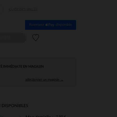
-
GUIDE DES TAILLES
2
Paiement
disponible
Liste de souhaits
AILLE
TÉ IMMÉDIATE EN MAGASIN
sélectionner un magasin →
 DISPONIBLES
 Options
ite
7,90 €