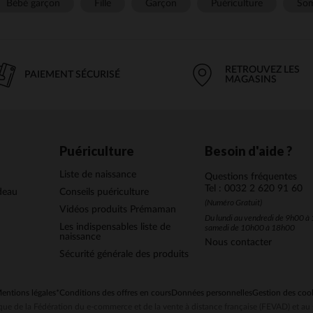
Bébé garçon
Fille
Garçon
Puériculture
Som
RETROUVEZ LES
PAIEMENT SÉCURISÉ
MAGASINS
Puériculture
Besoin d'aide ?
Liste de naissance
Questions fréquentes
Tel : 0032 2 620 91 60
deau
Conseils puériculture
(Numéro Gratuit)
Vidéos produits Prémaman
Du lundi au vendredi de 9h00 à 
Les indispensables liste de
samedi de 10h00 à 18h00
naissance
Nous contacter
Sécurité générale des produits
entions légales
*Conditions des offres en cours
Données personnelles
Gestion des coo
ue de la Fédération du e-commerce et de la vente à distance française (FEVAD) et 