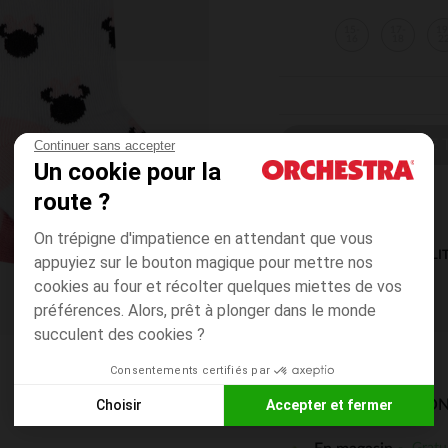
15-
17-
19
16
18
2
CHOISIR UNE T
Continuer sans accepter
Un cookie pour la
route ?
On trépigne d'impatience en attendant que vous
DISPONIBILI
appuyiez sur le bouton magique pour mettre nos
cookies au four et récolter quelques miettes de vos
préférences. Alors, prêt à plonger dans le monde
succulent des cookies ?
Consentements certifiés par
Choisir
Accepter et fermer
MODES DE LIVRAISON
Axeptio consent
Plateforme de Gestion du Consentement : Personnalisez vos
Gratu