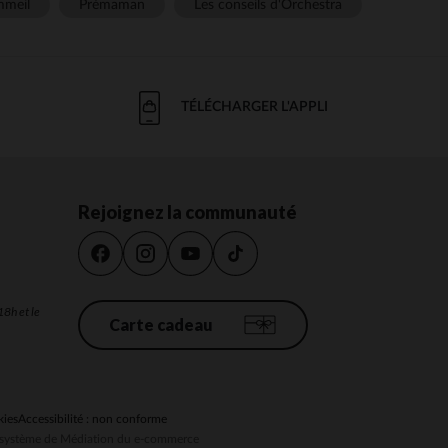
meil
Prémaman
Les conseils d'Orchestra
TÉLÉCHARGER L'APPLI
Rejoignez la communauté
18h et le
Carte cadeau
kies
Accessibilité : non conforme
au système de Médiation du e-commerce