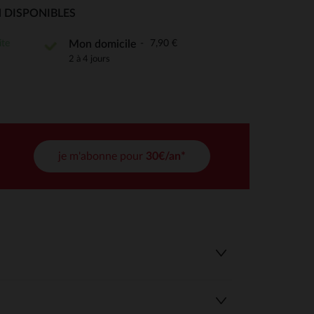
 Options
 DISPONIBLES
tres de confidentialité, en garantissant la conformité avec les
ite
7,90 €
Mon domicile
2 à 4 jours
je m'abonne pour
30€/an*