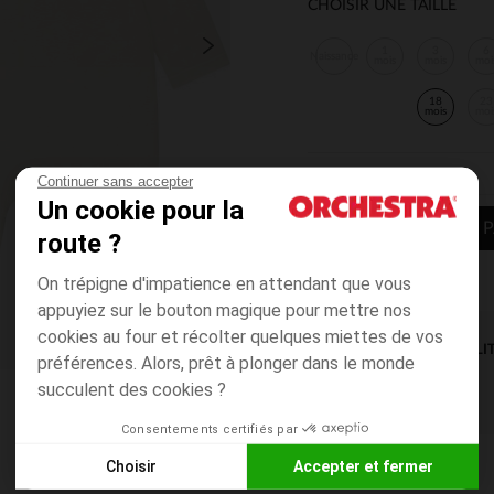
CHOISIR UNE TAILLE
1
3
6
Naissance
mois
mois
moi
18
23
mois
moi
Continuer sans accepter
Un cookie pour la
AJOUTER AU P
route ?
On trépigne d'impatience en attendant que vous
appuyiez sur le bouton magique pour mettre nos
cookies au four et récolter quelques miettes de vos
DISPONIBILI
préférences. Alors, prêt à plonger dans le monde
succulent des cookies ?
Consentements certifiés par
Choisir
Accepter et fermer