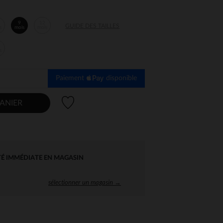
9
12
GUIDE DES TAILLES
s
mois
mois
s
Paiement
disponible
Liste de souhaits
ANIER
TÉ IMMÉDIATE EN MAGASIN
sélectionner un magasin →