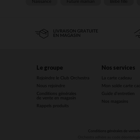
Naissance
Future maman
Bébé fille
LIVRAISON GRATUITE
EN MAGASIN
Le groupe
Nos services
Rejoindre le Club Orchestra
La carte cadeau
Nous rejoindre
Mon solde carte ca
Conditions générales
Guide d'entretien
de vente en magasin
Nos magasins
Rappels produits
Conditions générales de vente
M
Orchestra adhère au code déontologiq