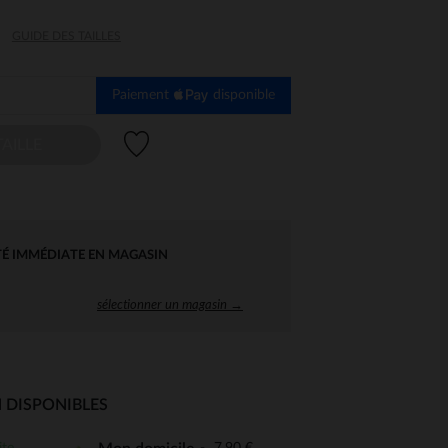
GUIDE DES TAILLES
Paiement
disponible
Liste de souhaits
AILLE
TÉ IMMÉDIATE EN MAGASIN
sélectionner un magasin →
 DISPONIBLES
 Options
ite
7,90 €