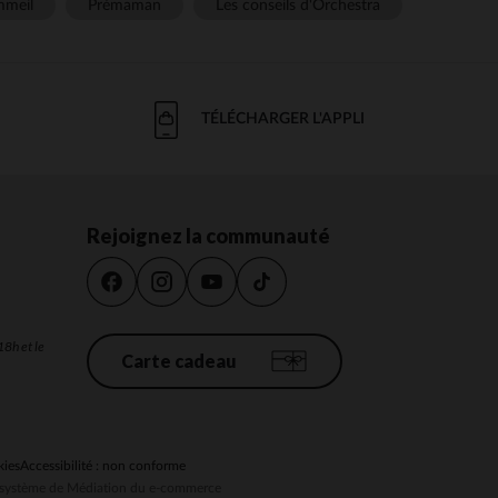
meil
Prémaman
Les conseils d'Orchestra
TÉLÉCHARGER L'APPLI
Rejoignez la communauté
18h et le
Carte cadeau
kies
Accessibilité : non conforme
au système de Médiation du e-commerce