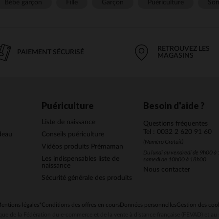
Bébé garçon
Fille
Garçon
Puériculture
Som
RETROUVEZ LES
PAIEMENT SÉCURISÉ
MAGASINS
Puériculture
Besoin d'aide ?
Liste de naissance
Questions fréquentes
Tel : 0032 2 620 91 60
deau
Conseils puériculture
(Numéro Gratuit)
Vidéos produits Prémaman
Du lundi au vendredi de 9h00 à 
Les indispensables liste de
samedi de 10h00 à 18h00
naissance
Nous contacter
Sécurité générale des produits
entions légales
*Conditions des offres en cours
Données personnelles
Gestion des coo
ue de la Fédération du e-commerce et de la vente à distance française (FEVAD) et 