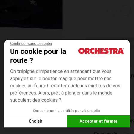
1
2
CHOISIR UNE T
Continuer sans accepter
Un cookie pour la
route ?
On trépigne d'impatience en attendant que vous
DISPONIBILI
appuyiez sur le bouton magique pour mettre nos
cookies au four et récolter quelques miettes de vos
préférences. Alors, prêt à plonger dans le monde
succulent des cookies ?
Consentements certifiés par
Choisir
Accepter et fermer
MODES DE LIVRAISON
Axeptio consent
Plateforme de Gestion du Consentement : Personnalisez vos
Gratu