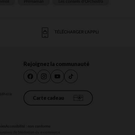
meil
Prémaman
Les conseils d'Orchestra
TÉLÉCHARGER L'APPLI
Rejoignez la communauté
18h et le
Carte cadeau
kies
Accessibilité : non conforme
au système de Médiation du e-commerce