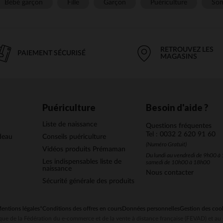
Bébé garçon
Fille
Garçon
Puériculture
Som
RETROUVEZ LES
PAIEMENT SÉCURISÉ
MAGASINS
Puériculture
Besoin d'aide ?
Liste de naissance
Questions fréquentes
Tel : 0032 2 620 91 60
deau
Conseils puériculture
(Numéro Gratuit)
Vidéos produits Prémaman
Du lundi au vendredi de 9h00 à 
Les indispensables liste de
samedi de 10h00 à 18h00
naissance
Nous contacter
Sécurité générale des produits
entions légales
*Conditions des offres en cours
Données personnelles
Gestion des coo
ue de la Fédération du e-commerce et de la vente à distance française (FEVAD) et 