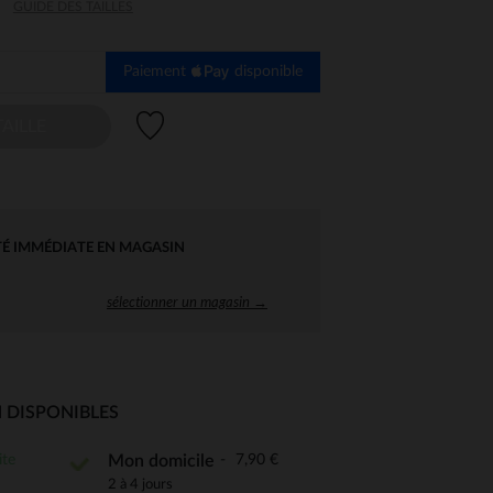
GUIDE DES TAILLES
Paiement
disponible
Liste de souhaits
AILLE
TÉ IMMÉDIATE EN MAGASIN
sélectionner un magasin →
 DISPONIBLES
ite
7,90 €
Mon domicile
 Options
2 à 4 jours