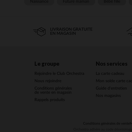
Naissance
Future maman
Bébé fille
LIVRAISON GRATUITE
EN MAGASIN
Le groupe
Nos services
Rejoindre le Club Orchestra
La carte cadeau
Nous rejoindre
Mon solde carte ca
Conditions générales
Guide d'entretien
de vente en magasin
Nos magasins
Rappels produits
Conditions générales de vente
M
Orchestra adhère au code déontologiq