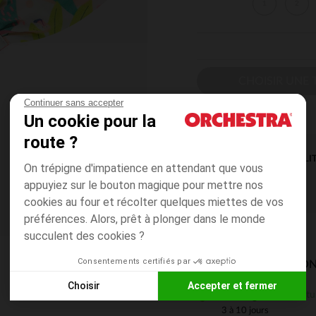
1
2
CHOISIR UNE T
Continuer sans accepter
Un cookie pour la
route ?
DISPONIBILI
On trépigne d'impatience en attendant que vous
appuyiez sur le bouton magique pour mettre nos
cookies au four et récolter quelques miettes de vos
préférences. Alors, prêt à plonger dans le monde
succulent des cookies ?
Consentements certifiés par
MODES DE LIVRAISON
Choisir
Accepter et fermer
Gratu
En magasin
Axeptio consent
Plateforme de Gestion du Consentement : Personnalisez vos
3 à 10 jours