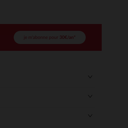
tres de confidentialité, en garantissant la conformité avec les
je m'abonne pour
30€/an*