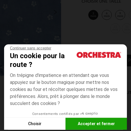
CHOISIR UNE TAILLE
3
6
9
mois
mois
mois
23
36
mois
mois
Continuer sans accepter
Un cookie pour la
AJOUTER AU P
route ?
On trépigne d'impatience en attendant que vous
appuyiez sur le bouton magique pour mettre nos
cookies au four et récolter quelques miettes de vos
DISPONIBILI
préférences. Alors, prêt à plonger dans le monde
succulent des cookies ?
Consentements certifiés par
Choisir
Accepter et fermer