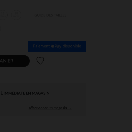
12
18
GUIDE DES TAILLES
mois
mois
Paiement
disponible
Liste de souhaits
ANIER
TÉ IMMÉDIATE EN MAGASIN
sélectionner un magasin →