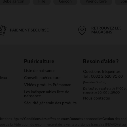
Bébé garçon
Fille
Garçon
Puériculture
Som
RETROUVEZ LES
PAIEMENT SÉCURISÉ
MAGASINS
Puériculture
Besoin d'aide ?
Liste de naissance
Questions fréquentes
Tel : 0032 2 620 91 60
deau
Conseils puériculture
(Numéro Gratuit)
Vidéos produits Prémaman
Du lundi au vendredi de 9h00 à 
Les indispensables liste de
samedi de 10h00 à 18h00
naissance
Nous contacter
Sécurité générale des produits
entions légales
*Conditions des offres en cours
Données personnelles
Gestion des coo
ue de la Fédération du e-commerce et de la vente à distance française (FEVAD) et 