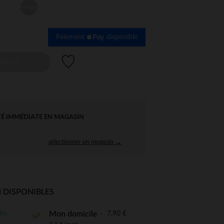
Unique
Paiement
disponible
Liste de souhaits
AILLE
TÉ IMMÉDIATE EN MAGASIN
sélectionner un magasin →
 DISPONIBLES
ite
7,90 €
Mon domicile
 Options