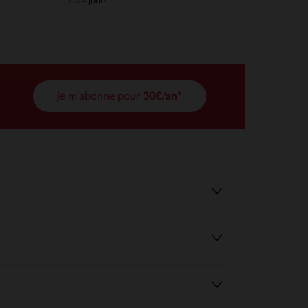
2 à 4 jours
tres de confidentialité, en garantissant la conformité avec les
je m'abonne pour
30€/an*