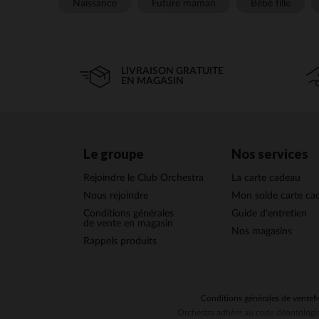
Naissance
Future maman
Bébé fille
LIVRAISON GRATUITE
EN MAGASIN
Le groupe
Nos services
Rejoindre le Club Orchestra
La carte cadeau
Nous rejoindre
Mon solde carte ca
Conditions générales
Guide d'entretien
de vente en magasin
Nos magasins
Rappels produits
Conditions générales de vente
M
Orchestra adhère au code déontologiq