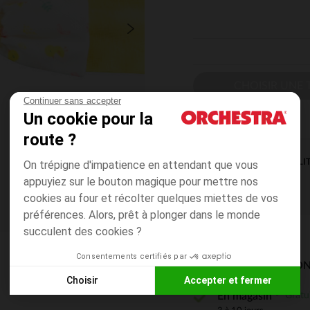
CHOISIR UNE T
Continuer sans accepter
Un cookie pour la
route ?
DISPONIBILI
On trépigne d'impatience en attendant que vous
appuyiez sur le bouton magique pour mettre nos
cookies au four et récolter quelques miettes de vos
préférences. Alors, prêt à plonger dans le monde
succulent des cookies ?
Consentements certifiés par
MODES DE LIVRAISON
Choisir
Accepter et fermer
Gratu
En magasin
Axeptio consent
Plateforme de Gestion du Consentement : Personnalisez vos