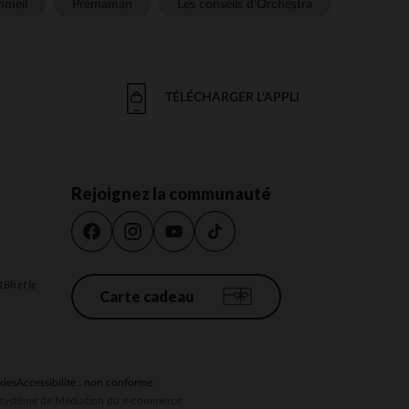
meil
Prémaman
Les conseils d'Orchestra
TÉLÉCHARGER L'APPLI
Rejoignez la communauté
18h et le
Carte cadeau
kies
Accessibilité : non conforme
au système de Médiation du e-commerce