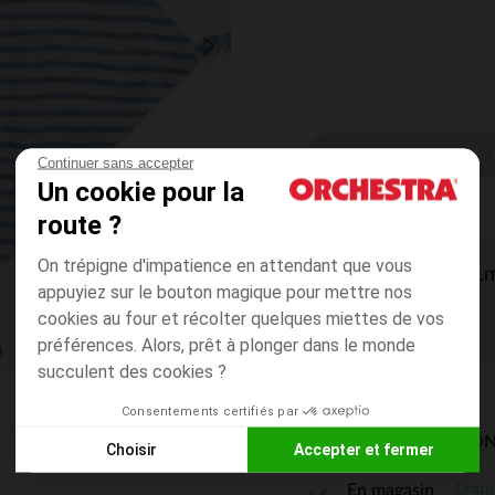
CHOISIR UNE T
Continuer sans accepter
Un cookie pour la
route ?
On trépigne d'impatience en attendant que vous
DISPONIBILI
appuyiez sur le bouton magique pour mettre nos
cookies au four et récolter quelques miettes de vos
préférences. Alors, prêt à plonger dans le monde
succulent des cookies ?
Consentements certifiés par
MODES DE LIVRAISON
Choisir
Accepter et fermer
Axeptio consent
Plateforme de Gestion du Consentement : Personnalisez vos
Gratu
En magasin