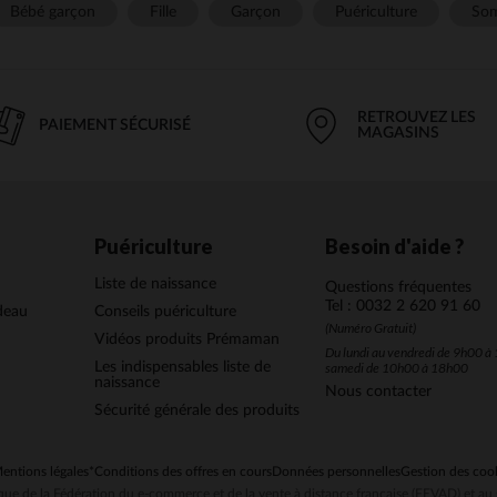
Bébé garçon
Fille
Garçon
Puériculture
Som
RETROUVEZ LES
PAIEMENT SÉCURISÉ
MAGASINS
Puériculture
Besoin d'aide ?
Liste de naissance
Questions fréquentes
Tel : 0032 2 620 91 60
deau
Conseils puériculture
(Numéro Gratuit)
Vidéos produits Prémaman
Du lundi au vendredi de 9h00 à 
Les indispensables liste de
samedi de 10h00 à 18h00
naissance
Nous contacter
Sécurité générale des produits
entions légales
*Conditions des offres en cours
Données personnelles
Gestion des coo
ue de la Fédération du e-commerce et de la vente à distance française (FEVAD) et 