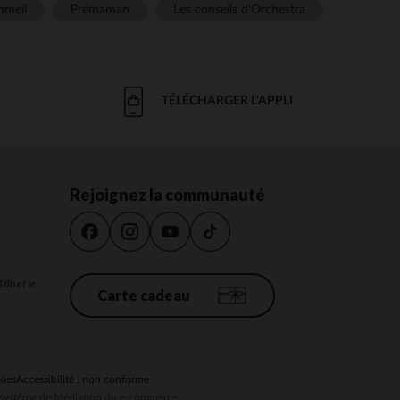
meil
Prémaman
Les conseils d'Orchestra
TÉLÉCHARGER L'APPLI
Rejoignez la communauté
18h et le
Carte cadeau
kies
Accessibilité : non conforme
au système de Médiation du e-commerce