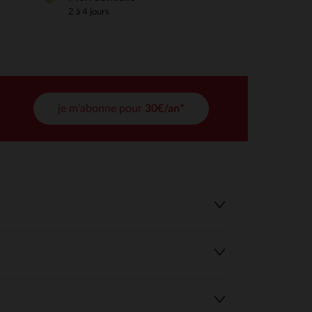
2 à 4 jours
tres de confidentialité, en garantissant la conformité avec les
je m'abonne pour
30€/an*