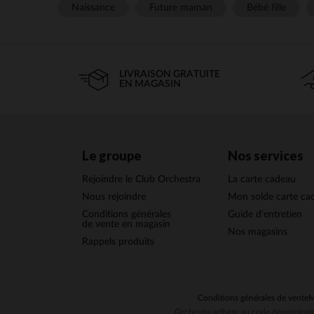
Naissance
Future maman
Bébé fille
LIVRAISON GRATUITE
EN MAGASIN
Le groupe
Nos services
Rejoindre le Club Orchestra
La carte cadeau
Nous rejoindre
Mon solde carte ca
Conditions générales
Guide d'entretien
de vente en magasin
Nos magasins
Rappels produits
Conditions générales de vente
M
Orchestra adhère au code déontologiq