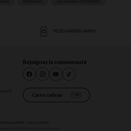
meil
Prémaman
Les conseils d'Orchestra
TÉLÉCHARGER L'APPLI
Rejoignez la communauté
18h et le
Carte cadeau
kies
Accessibilité : non conforme
au système de Médiation du e-commerce