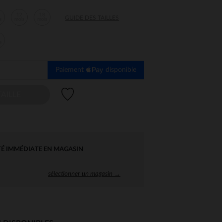
12
18
GUIDE DES TAILLES
s
mois
mois
s
Paiement
disponible
Liste de souhaits
AILLE
TÉ IMMÉDIATE EN MAGASIN
sélectionner un magasin →
 Options