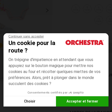
1
3
6
9
mois
mois
mois
moi
23
36
mois
moi
Continuer sans accepter
Un cookie pour la
CHOISIR UNE T
route ?
On trépigne d'impatience en attendant que vous
appuyiez sur le bouton magique pour mettre nos
cookies au four et récolter quelques miettes de vos
DISPONIBILI
préférences. Alors, prêt à plonger dans le monde
succulent des cookies ?
Consentements certifiés par
Choisir
Accepter et fermer
Axeptio consent
Plateforme de Gestion du Consentement : Personnalisez vos