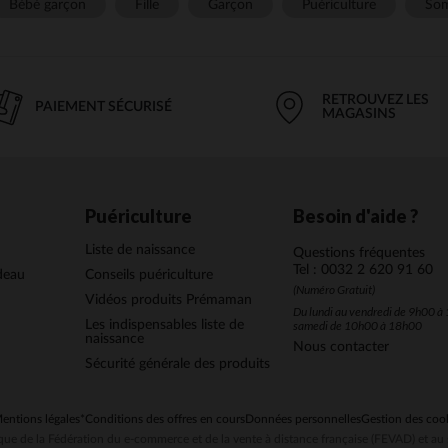
Bébé garçon
Fille
Garçon
Puériculture
Som
RETROUVEZ LES
PAIEMENT SÉCURISÉ
MAGASINS
Puériculture
Besoin d'aide ?
Liste de naissance
Questions fréquentes
Tel : 0032 2 620 91 60
deau
Conseils puériculture
(Numéro Gratuit)
Vidéos produits Prémaman
Du lundi au vendredi de 9h00 à 
Les indispensables liste de
samedi de 10h00 à 18h00
naissance
Nous contacter
Sécurité générale des produits
entions légales
*Conditions des offres en cours
Données personnelles
Gestion des coo
ue de la Fédération du e-commerce et de la vente à distance française (FEVAD) et 