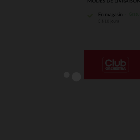
MODES DE LIVRAISON
Notre plateforme vous permet d'adapter et de gérer vos paramè
Gratu
En magasin
3 à 10 jours