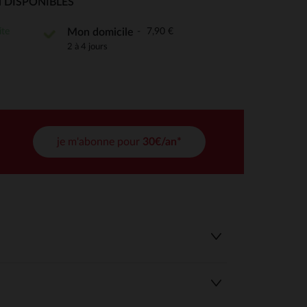
 DISPONIBLES
tres de confidentialité, en garantissant la conformité avec les
ite
7,90 €
Mon domicile
2 à 4 jours
je m'abonne pour
30€/an*