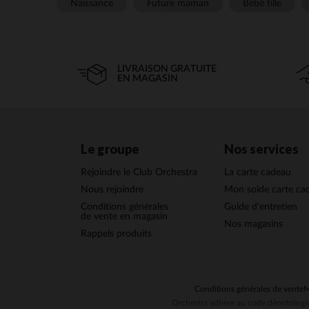
Naissance
Future maman
Bébé fille
LIVRAISON GRATUITE
EN MAGASIN
Le groupe
Nos services
Rejoindre le Club Orchestra
La carte cadeau
Nous rejoindre
Mon solde carte ca
Conditions générales
Guide d'entretien
de vente en magasin
Nos magasins
Rappels produits
Conditions générales de vente
M
Orchestra adhère au code déontologiq