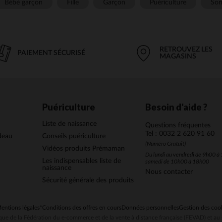
Bébé garçon
Fille
Garçon
Puériculture
Som
RETROUVEZ LES
PAIEMENT SÉCURISÉ
MAGASINS
Puériculture
Besoin d'aide ?
Liste de naissance
Questions fréquentes
Tel : 0032 2 620 91 60
deau
Conseils puériculture
(Numéro Gratuit)
Vidéos produits Prémaman
Du lundi au vendredi de 9h00 à 
Les indispensables liste de
samedi de 10h00 à 18h00
naissance
Nous contacter
Sécurité générale des produits
entions légales
*Conditions des offres en cours
Données personnelles
Gestion des coo
ue de la Fédération du e-commerce et de la vente à distance française (FEVAD) et 