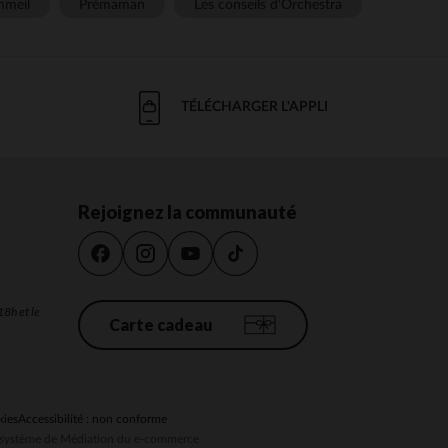
meil
Prémaman
Les conseils d'Orchestra
TÉLÉCHARGER L'APPLI
Rejoignez la communauté
18h et le
Carte cadeau
kies
Accessibilité : non conforme
au système de Médiation du e-commerce