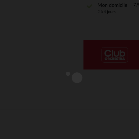
7,9
Mon domicile
Notre plateforme vous permet d'adapter et de gérer vos paramè
2 à 4 jours