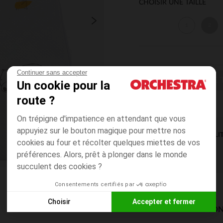
CHOISIR UNE TAILLE
1
2
Continuer sans accepter
CHOISIR UNE T
Un cookie pour la
route ?
On trépigne d'impatience en attendant que vous
appuyiez sur le bouton magique pour mettre nos
DISPONIBILI
cookies au four et récolter quelques miettes de vos
préférences. Alors, prêt à plonger dans le monde
succulent des cookies ?
Consentements certifiés par
Choisir
Accepter et fermer
MODES DE LIVRAISON
Axeptio consent
Plateforme de Gestion du Consentement : Personnalisez vos