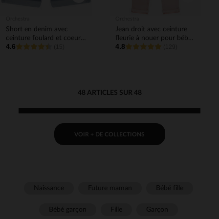
Orchestra
Orchestra
Short en denim avec
Jean droit avec ceinture
ceinture foulard et coeurs
fleurie à nouer pour bébé
4.6
4.8
en sequins pour bébé fille
(15)
fille
(129)
48 ARTICLES SUR 48
VOIR + DE COLLECTIONS
Naissance
Future maman
Bébé fille
Bébé garçon
Fille
Garçon