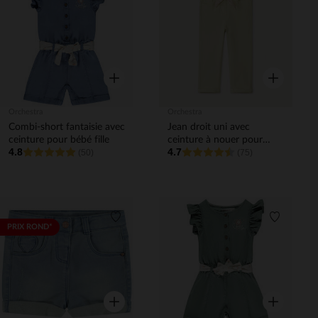
Liste de souhaits
Liste de 
Aperçu rapide
Aperçu rapi
Orchestra
Orchestra
Combi-short fantaisie avec
Jean droit uni avec
ceinture pour bébé fille
ceinture à nouer pour
4.8
4.7
(50)
bébé fille
(75)
Liste de souhaits
Liste de 
PRIX ROND*
Aperçu rapide
Aperçu rapi