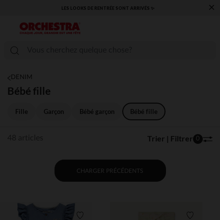
×
​CAP SUR LA RENTRÉE RETROUVEZ NOS ESSENTIELS ✏️🎒​
DENIM
Bébé fille
Fille
Garçon
Bébé garçon
Bébé fille
Trier | Filtrer
48 articles
0
CHARGER PRÉCÉDENTS