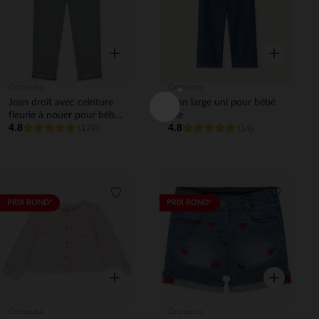
Aperçu rapide
Aperçu rapi
Orchestra
Orchestra
Jean droit avec ceinture
Jean large uni pour bébé
fleurie à nouer pour bébé
fille
4.8
4.8
fille
(129)
(14)
Liste de souhaits
Liste de 
PRIX ROND*
PRIX ROND*
Aperçu rapide
Aperçu rapi
Orchestra
Orchestra