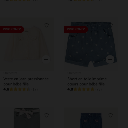
Liste de souhaits
Liste de 
PRIX ROND*
PRIX ROND*
Aperçu rapide
Aperçu rapi
Orchestra
Orchestra
Veste en jean pressionnée
Short en toile imprimé
pour bébé fille
cœurs pour bébé fille
4.6
4.8
(17)
(73)
Liste de souhaits
Liste de 