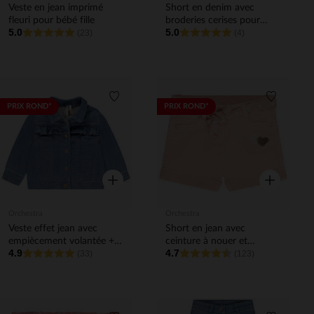
Veste en jean imprimé
Short en denim avec
fleuri pour bébé fille
broderies cerises pour
5.0
5.0
(23)
bébé fille
(4)
Liste de souhaits
Liste de 
PRIX ROND*
PRIX ROND*
Aperçu rapide
Aperçu rapi
Orchestra
Orchestra
Veste effet jean avec
Short en jean avec
empiècement volantée +
ceinture à nouer et
4.9
4.7
boutons fantaisie pour
(33)
sequins pour bébé fille
(123)
bébé fille