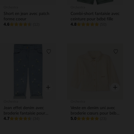
Orchestra
Orchestra
Short en jean avec patch
Combi-short fantaisie avec
forme coeur
ceinture pour bébé fille
4.6
4.8
(12)
(50)
Liste de souhaits
Liste de 
Aperçu rapide
Aperçu rapi
Orchestra
Orchestra
Jean effet denim avec
Veste en denim uni avec
broderie fantaisie pour
broderie cœurs pour bébé
4.7
5.0
bébé fille
(34)
fille
(23)