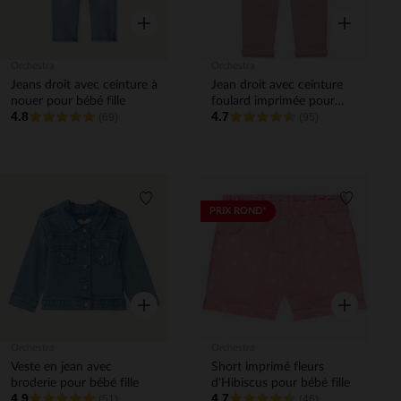
Aperçu rapide
Aperçu rapi
Orchestra
Orchestra
Jeans droit avec ceinture à
Jean droit avec ceinture
nouer pour bébé fille
foulard imprimée pour
4.8
4.7
(69)
bébé fille
(95)
Liste de souhaits
Liste de 
PRIX ROND*
Aperçu rapide
Aperçu rapi
Orchestra
Orchestra
Veste en jean avec
Short imprimé fleurs
broderie pour bébé fille
d'Hibiscus pour bébé fille
4.9
4.7
(51)
(46)