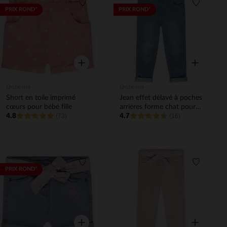
Liste de souhaits
Liste de 
PRIX ROND*
PRIX ROND*
Aperçu rapide
Aperçu rapi
Orchestra
Orchestra
Short en toile imprimé
Jean effet délavé à poches
cœurs pour bébé fille
arrières forme chat pour
4.8
4.7
(73)
bébé fille
(16)
Liste de souhaits
Liste de 
PRIX ROND*
Aperçu rapide
Aperçu rapi