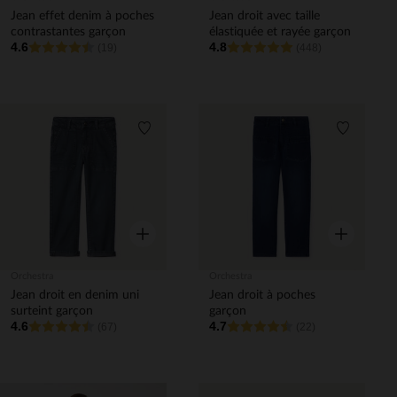
Jean effet denim à poches
Jean droit avec taille
contrastantes garçon
élastiquée et rayée garçon
4.6
4.8
(19)
(448)
Liste de souhaits
Liste de 
Aperçu rapide
Aperçu rapi
Orchestra
Orchestra
Jean droit en denim uni
Jean droit à poches
surteint garçon
garçon
4.6
4.7
(67)
(22)