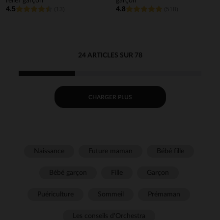
relief garçon
garçon
4.5
4.8
(13)
(518)
24 ARTICLES SUR 78
CHARGER PLUS
Naissance
Future maman
Bébé fille
Bébé garçon
Fille
Garçon
Puériculture
Sommeil
Prémaman
Les conseils d'Orchestra