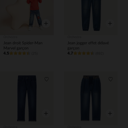
Aperçu rapide
Aperçu rapi
Orchestra
Orchestra
Jean droit Spider-Man
Jean jogger effet délavé
Marvel garçon
garçon
4.5
4.7
(25)
(692)
Liste de souhaits
Liste de 
Aperçu rapide
Aperçu rapi
Orchestra
Orchestra