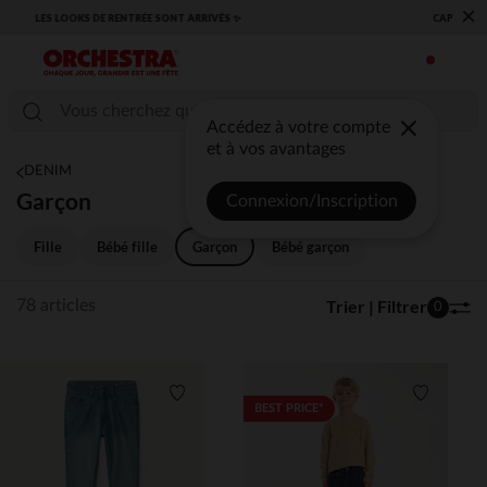
×
​CAP SUR LA RENTRÉE RETROUVEZ NOS ESSENTIELS ✏️🎒​
Accédez à votre compte
et à vos avantages
DENIM
Garçon
Connexion/Inscription
Fille
Bébé fille
Garçon
Bébé garçon
Trier | Filtrer
78 articles
0
Liste de souhaits
Liste de 
BEST PRICE*