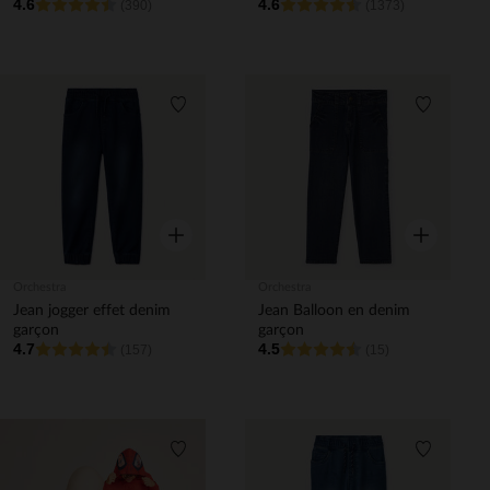
4.6
4.6
(390)
(1373)
Liste de souhaits
Liste de 
Aperçu rapide
Aperçu rapi
Orchestra
Orchestra
Jean jogger effet denim
Jean Balloon en denim
garçon
garçon
4.7
4.5
(157)
(15)
Liste de souhaits
Liste de 