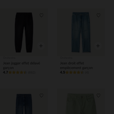
Liste de souhaits
Liste de 
Aperçu rapide
Aperçu rapi
Orchestra
Orchestra
Jean jogger effet délavé
Jean droit effet
garçon
empiècement garçon
4.7
4.5
(692)
(4)
Liste de souhaits
Liste de 