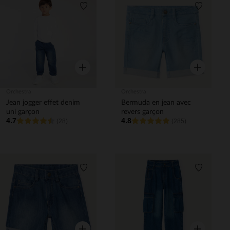
Liste de souhaits
Liste de 
Aperçu rapide
Aperçu rapi
Orchestra
Orchestra
Jean jogger effet denim
Bermuda en jean avec
uni garçon
revers garçon
4.7
4.8
(28)
(285)
Liste de souhaits
Liste de 
Aperçu rapide
Aperçu rapi