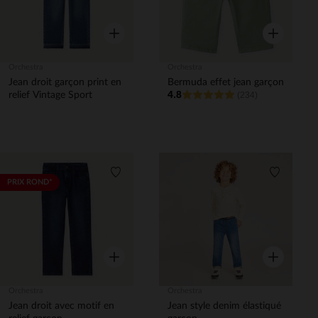
Aperçu rapide
Aperçu rapi
Orchestra
Orchestra
Jean droit garçon print en
Bermuda effet jean garçon
4.8
relief Vintage Sport
(234)
Liste de souhaits
Liste de 
PRIX ROND*
Aperçu rapide
Aperçu rapi
Orchestra
Orchestra
Jean droit avec motif en
Jean style denim élastiqué