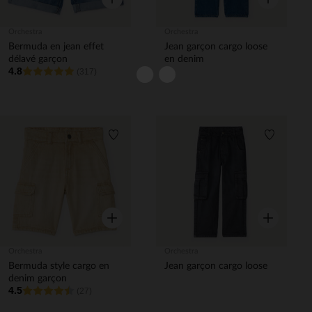
Orchestra
Orchestra
Bermuda en jean effet
Jean garçon cargo loose
délavé garçon
en denim
4.8
(317)
Liste de souhaits
Liste de 
Aperçu rapide
Aperçu rapi
Orchestra
Orchestra
Bermuda style cargo en
Jean garçon cargo loose
denim garçon
4.5
(27)