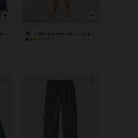
Aperçu rapide
Aperçu rapide
Orchestra
Bermuda effet jean à taille élastiquée garçon
Bermuda en jean style cargo garçon
4.7
(3)
Liste de souhaits
Liste de souhaits