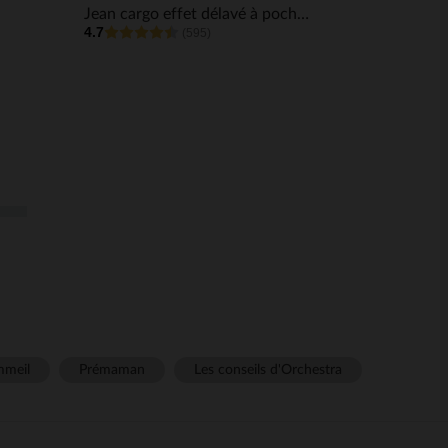
Jean cargo effet délavé à poches garçon
4.7
(595)
meil
Prémaman
Les conseils d'Orchestra