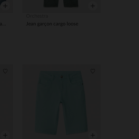
Aperçu rapide
Aperçu rapide
Orchestra
Veste en jean avec capuche amovible garçon
Jean garçon cargo loose
Liste de souhaits
Liste de souhaits