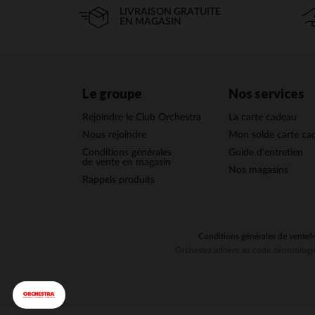
LIVRAISON GRATUITE
EN MAGASIN
Le groupe
Nos services
Rejoindre le Club Orchestra
La carte cadeau
Nous rejoindre
Mon solde carte ca
Conditions générales
Guide d'entretien
de vente en magasin
Nos magasins
Rappels produits
Conditions générales de vente
M
Orchestra adhère au code déontologiq