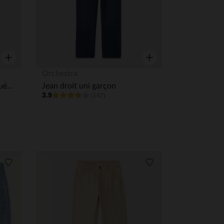
Aperçu rapide
Aperçu rapide
Orchestra
Jean droit avec taille élastiquée et rayée garçon
Jean droit uni garçon
3.9
(147)
Liste de souhaits
Liste de souhaits