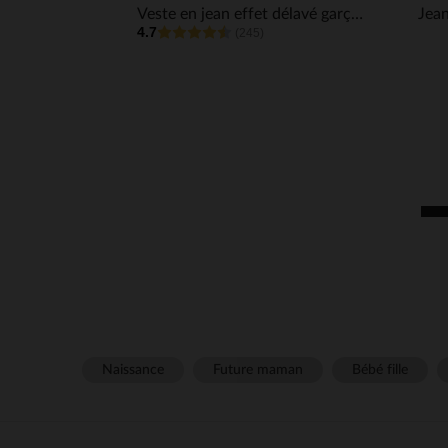
Veste en jean effet délavé garçon
Jean
4.7
(245)
Naissance
Future maman
Bébé fille