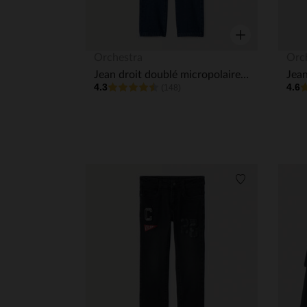
Aperçu rapide
Orchestra
Orc
Jean droit doublé micropolaire garçon
4.3
4.6
(148)
Liste de souha