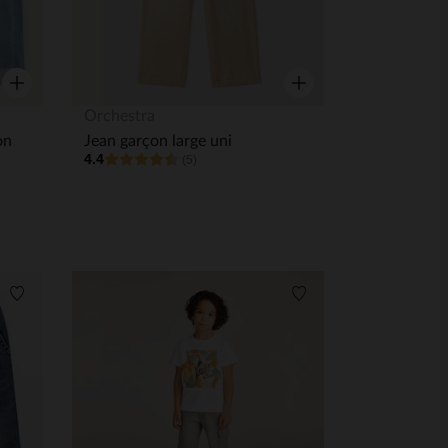
Aperçu rapide
Aperçu rapide
Orchestra
on
Jean garçon large uni
4.4
(5)
 Options
Liste de souhaits
Liste de souhaits
tres de confidentialité, en garantissant la conformité avec les