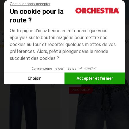
Continuer sans accepter
Un cookie pour la
route ?
On trépigne d'impatience en attendant que vous
Aperçu rapide
hestra
Orchestra
appuyiez sur le bouton magique pour mettre nos
Jean droit effet usé et doublé garçon
Bermuda en denim uni garç
cookies au four et récolter quelques miettes de vos
4.8
(7)
(266)
préférences. Alors, prêt à plonger dans le monde
succulent des cookies ?
Consentements certifiés par
Choisir
Accepter et fermer
Axeptio consent
Plateforme de Gestion du Consentement : Personnalisez vos
its
Liste de souhaits
PRIX ROND*
Notre plateforme vous permet d'adapter et de gérer vos paramè