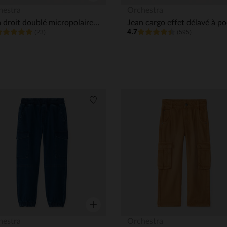
Aperçu rapide
hestra
Orchestra
Jean droit doublé micropolaire garçon
4.7
(23)
(595)
its
Liste de souhaits
Aperçu rapide
hestra
Orchestra