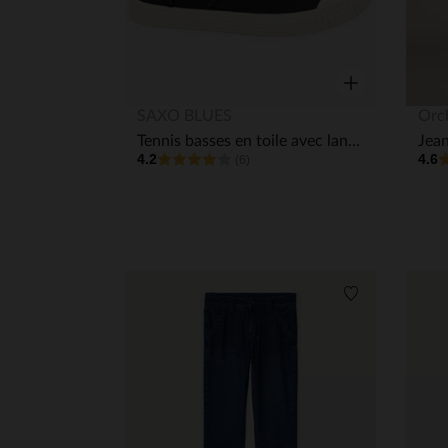
Aperçu rapide
SAXO BLUES
Orc
Tennis basses en toile avec languette élastique et œillets mixtes
4.2
4.6
(6)
Liste de souha