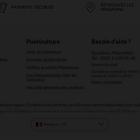
RETROUVEZ LES
PAIEMENT SÉCURISÉ
MAGASINS
Puériculture
Besoin d'aide ?
Liste de naissance
Questions fréquentes
Tel : 0032 2 620 91 60
deau
Conseils puériculture
(Numéro Gratuit)
Vidéos produits Prémaman
Du lundi au vendredi de 9h00 à 
Les indispensables liste de
samedi de 10h00 à 18h00
naissance
Nous contacter
Sécurité générale des produits
entions légales
*Conditions des offres en cours
Données personnelles
Gestion des coo
ue de la Fédération du e-commerce et de la vente à distance française (FEVAD) et 
Belgique - FR