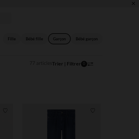
×
Fille
Bébé fille
Garçon
Bébé garçon
Trier | Filtrer
77 articles
0
Liste de souhaits
Liste de souhaits