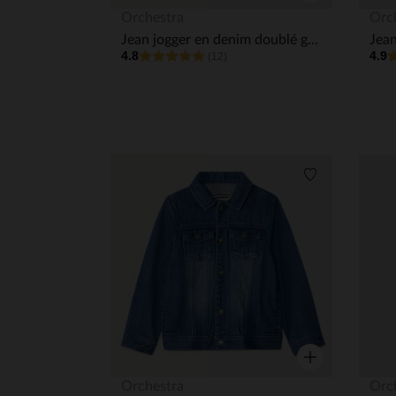
Aperçu rapide
Orchestra
Orc
Jean jogger en denim doublé garçon
4.8
4.9
(12)
Liste de souha
Aperçu rapide
Orchestra
Orc