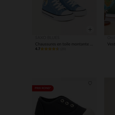
Aperçu rapide
SAXO BLUES
Orc
Chaussures en toile montante effet jean garçon
4.7
(20)
Liste de souha
PRIX ROND*