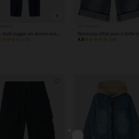
Aperçu rapide
hestra
Orchestra
Jean style jogger en denim avec ceinture et chevilles rib garçon
4.8
(238)
(189)
its
Liste de souhaits