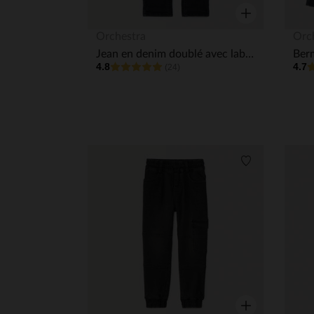
Aperçu rapide
Orchestra
Orc
Jean en denim doublé avec label fantaisie garçon
4.8
4.7
(24)
Liste de souha