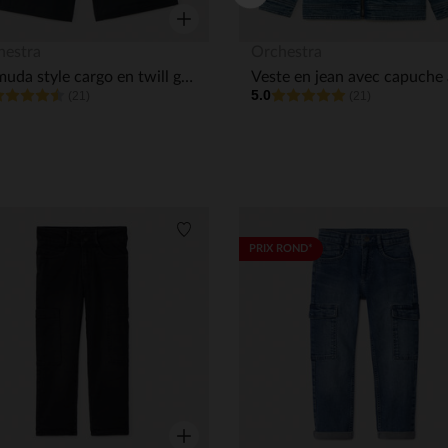
Aperçu rapide
hestra
Orchestra
Bermuda style cargo en twill garçon
5.0
(21)
(21)
its
Liste de souhaits
PRIX ROND*