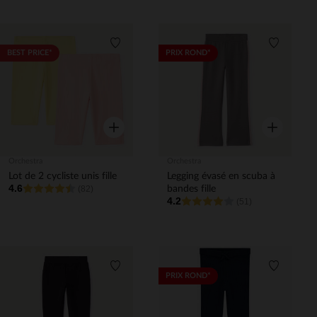
Liste de souhaits
Liste de 
BEST PRICE*
PRIX ROND*
Aperçu rapide
Aperçu rapi
Orchestra
Orchestra
Lot de 2 cycliste unis fille
Legging évasé en scuba à
4.6
(82)
bandes fille
4.2
(51)
Liste de souhaits
Liste de 
PRIX ROND*