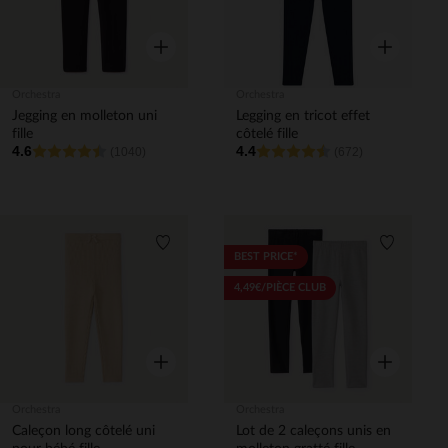
Aperçu rapide
Aperçu rapi
Orchestra
Orchestra
Jegging en molleton uni
Legging en tricot effet
fille
côtelé fille
4.6
4.4
(1040)
(672)
Liste de souhaits
Liste de 
BEST PRICE*
4,49€/PIÈCE CLUB
Aperçu rapide
Aperçu rapi
Orchestra
Orchestra
Caleçon long côtelé uni
Lot de 2 caleçons unis en