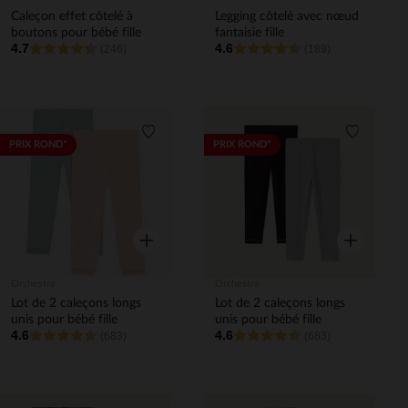
Caleçon effet côtelé à
Legging côtelé avec nœud
boutons pour bébé fille
fantaisie fille
4.7
4.6
(246)
(189)
Liste de souhaits
Liste de 
PRIX ROND*
PRIX ROND*
Aperçu rapide
Aperçu rapi
Orchestra
Orchestra
Lot de 2 caleçons longs
Lot de 2 caleçons longs
unis pour bébé fille
unis pour bébé fille
4.6
4.6
(683)
(683)