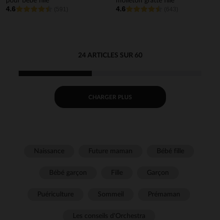
pour bébé fille
molleton gratté fille
4.6
4.6
(591)
(643)
24 ARTICLES SUR 60
CHARGER PLUS
Naissance
Future maman
Bébé fille
Bébé garçon
Fille
Garçon
Puériculture
Sommeil
Prémaman
Les conseils d'Orchestra