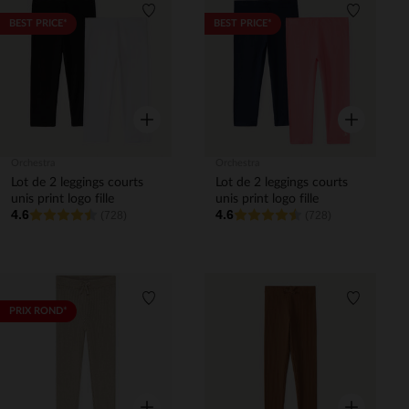
Liste de souhaits
Liste de 
BEST PRICE*
BEST PRICE*
Aperçu rapide
Aperçu rapi
Orchestra
Orchestra
Lot de 2 leggings courts
Lot de 2 leggings courts
unis print logo fille
unis print logo fille
4.6
4.6
(728)
(728)
Liste de souhaits
Liste de 
PRIX ROND*
Aperçu rapide
Aperçu rapi