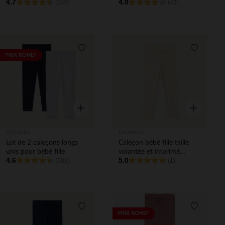
4.7
4.0
(246)
(42)
Liste de souhaits
Liste de 
PRIX ROND*
Aperçu rapide
Aperçu rapi
Orchestra
Orchestra
Lot de 2 caleçons longs
Caleçon bébé fille taille
unis pour bébé fille
volantée et imprimé
4.6
5.0
(683)
fantaisie
(1)
Liste de souhaits
Liste de 
PRIX ROND*