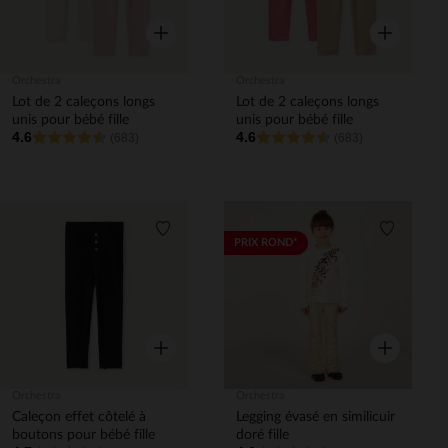
Aperçu rapide
Aperçu rapi
Orchestra
Orchestra
Lot de 2 caleçons longs
Lot de 2 caleçons longs
unis pour bébé fille
unis pour bébé fille
4.6
4.6
(683)
(683)
Liste de souhaits
Liste de 
PRIX ROND*
Aperçu rapide
Aperçu rapi
Orchestra
Orchestra
Caleçon effet côtelé à
Legging évasé en similicuir
boutons pour bébé fille
doré fille