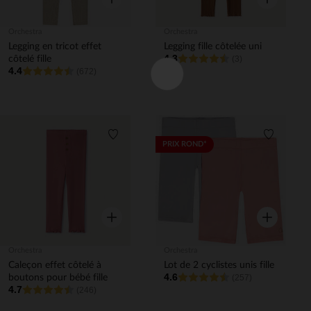
Orchestra
Orchestra
Legging en tricot effet
Legging fille côtelée uni
4.3
côtelé fille
(3)
4.4
(672)
Liste de souhaits
Liste de 
PRIX ROND*
Aperçu rapide
Aperçu rapi
Orchestra
Orchestra
Caleçon effet côtelé à
Lot de 2 cyclistes unis fille
4.6
boutons pour bébé fille
(257)
4.7
(246)