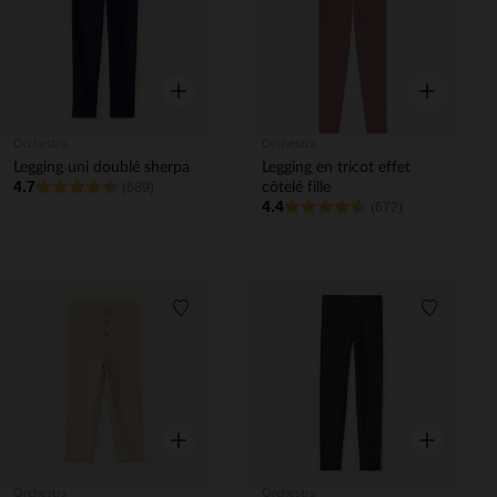
Aperçu rapide
Aperçu rapi
Orchestra
Orchestra
Legging uni doublé sherpa
Legging en tricot effet
4.7
(689)
côtelé fille
4.4
(672)
Liste de souhaits
Liste de 
Aperçu rapide
Aperçu rapi
Orchestra
Orchestra