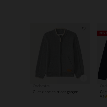
Liste de souha
PRIX 
Aperçu rapide
Orchestra
Orc
Gilet zippé en tricot garçon
4.6