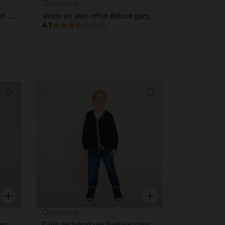
Aperçu rapide
Aperçu rapide
Orchestra
Gilet en polaire contrecollé et capuche + broderie garçon
Veste en jean effet délavé garçon
4.7
(245)
Liste de souhaits
Liste de souhaits
Aperçu rapide
Aperçu rapide
Orchestra