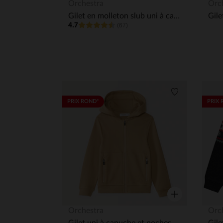
Aperçu rapide
Orchestra
Orc
Gilet en molleton slub uni à capuche garçon
4.7
(67)
Liste de souha
PRIX ROND*
PRIX 
Aperçu rapide
Orchestra
Orc