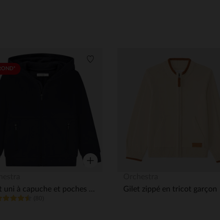
its
Liste de souhaits
ROND*
Aperçu rapide
hestra
Orchestra
Gilet uni à capuche et poches zippées garçon
Gilet zippé en tricot garçon
(80)