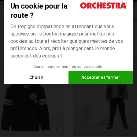
Un cookie pour la
Aperçu rapide
hestra
Orchestra
route ?
Gilet à capuche à zip et contrasté garçon
4.7
(75)
On trépigne d'impatience en attendant que vous
appuyiez sur le bouton magique pour mettre nos
cookies au four et récolter quelques miettes de vos
préférences. Alors, prêt à plonger dans le monde
succulent des cookies ?
Consentements certifiés par
its
Liste de souhaits
Choisir
Accepter et fermer
Axeptio consent
Plateforme de Gestion du Consentement : Personnalisez vos
Notre plateforme vous permet d'adapter et de gérer vos paramè