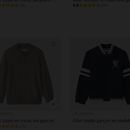
Gilet zippé en tricot jacquard esprit Noël garçon
4.8
(55)
(38)
its
Liste de souhaits
Aperçu rapide
hestra
Orchestra
t zippé en tricot uni garçon
(71)