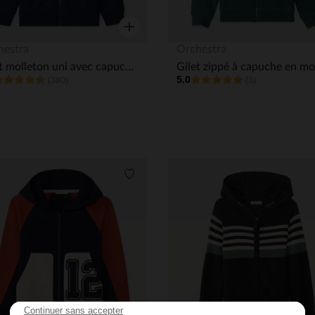
Aperçu rapide
hestra
Orchestra
Gilet molleton uni avec capuche pour garçon
5.0
(380)
(3)
its
Liste de souhaits
Continuer sans accepter