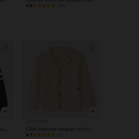
Gilet serveur en toile unie garçon
Gilet en tricot uni finition côtelée garçon
4.8
(169)
Liste de souhaits
Liste de souhaits
Aperçu rapide
Aperçu rapide
Orchestra
Gilet teddy garçon en molleton avec broderie fantaisie
Gilet manches longues en tricot col tailleur garçon
4.7
(15)