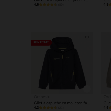
Gilet uni à capuche et poches zippées garçon
4.6
4.9
(80)
Liste de souha
PRIX ROND*
Aperçu rapide
Orchestra
Orc
Gilet à capuche en molleton fantaisie garçon
Gile
4.3
4.6
(21)