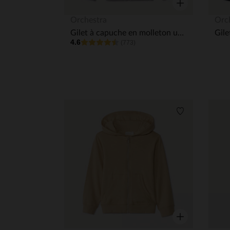
Aperçu rapide
Orchestra
Orc
Gilet à capuche en molleton uni garçon
4.6
(773)
Liste de souha