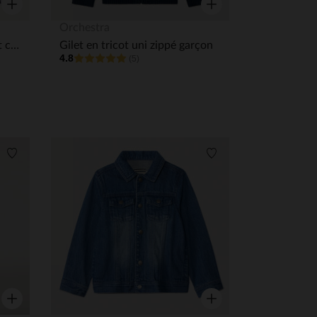
Aperçu rapide
Aperçu rapide
Orchestra
Gilet en tricot fantaisie effet color block garçon
Gilet en tricot uni zippé garçon
4.8
(5)
Liste de souhaits
Liste de souhaits
 Options
tres de confidentialité, en garantissant la conformité avec les