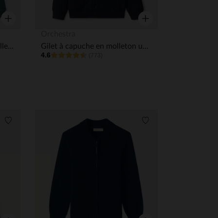
Aperçu rapide
Aperçu rapide
Orchestra
Gilet zippé à capuche en molleton garçon
Gilet à capuche en molleton uni garçon
4.6
(773)
Liste de souhaits
Liste de souhaits