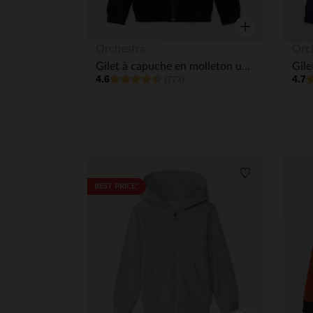
Aperçu rapide
Orchestra
Orc
Gilet à capuche en molleton uni garçon
4.6
4.7
(773)
Liste de souha
BEST PRICE*