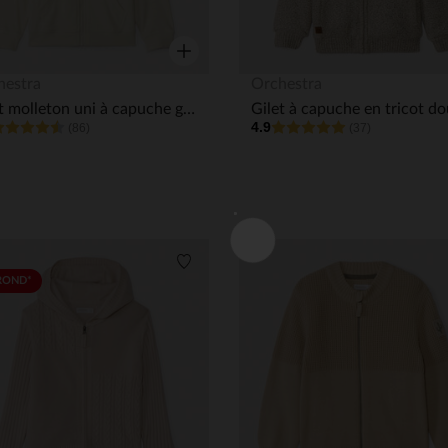
Aperçu rapide
hestra
Orchestra
Gilet molleton uni à capuche garçon
4.9
(86)
(37)
its
Liste de souhaits
ROND*