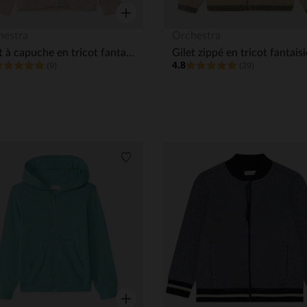
Aperçu rapide
hestra
Orchestra
Gilet à capuche en tricot fantaisie garçon
4.8
(9)
(39)
its
Liste de souhaits