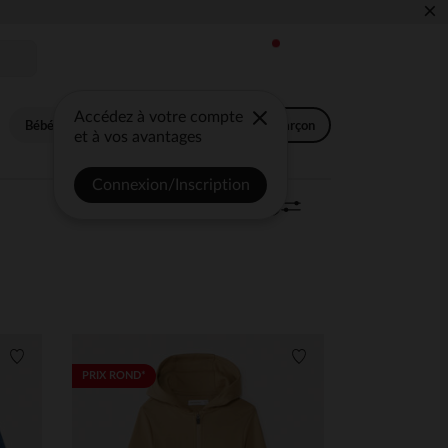
×
Accédez à votre compte
Bébé fille
Bébé garçon
Fille
Garçon
et à vos avantages
Connexion/Inscription
Trier | Filtrer
43 articles
0
Liste de souhaits
Liste de souhaits
PRIX ROND*