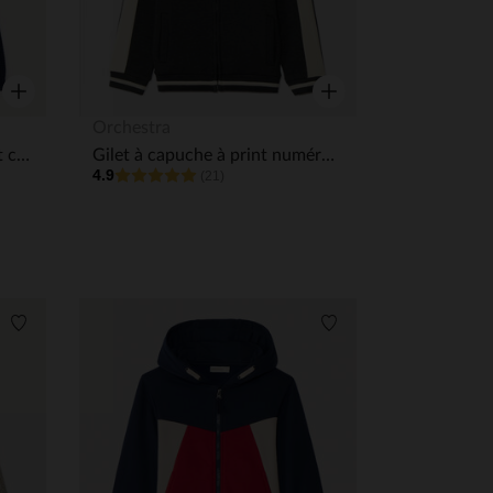
Aperçu rapide
Aperçu rapide
Orchestra
Gilet en tricot fantaisie effet color block garçon
Gilet à capuche à print numéro de sportif garçon
4.9
(21)
 Options
tres de confidentialité, en garantissant la conformité avec les
Liste de souhaits
Liste de souhaits