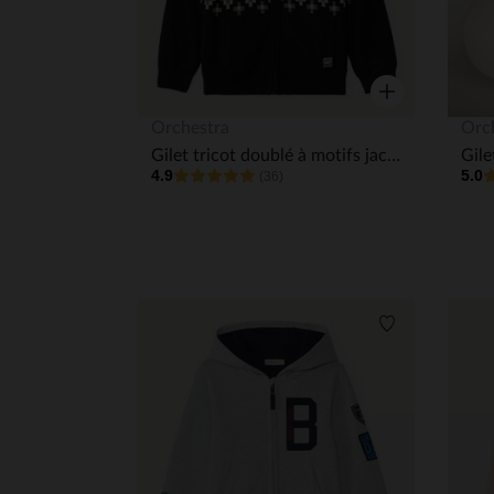
Aperçu rapide
Orchestra
Orc
Gilet tricot doublé à motifs jacquard esprit Aztèque garçon
4.9
5.0
(36)
Liste de souha