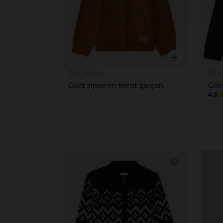
Aperçu rapide
Orchestra
Orc
Gilet zippé en tricot garçon
4.6
Liste de souha