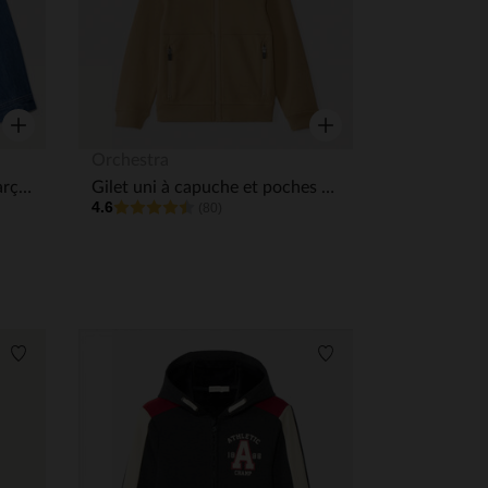
Aperçu rapide
Aperçu rapide
Orchestra
Veste en jean effet délavé garçon
Gilet uni à capuche et poches zippées garçon
4.6
(80)
Liste de souhaits
Liste de souhaits