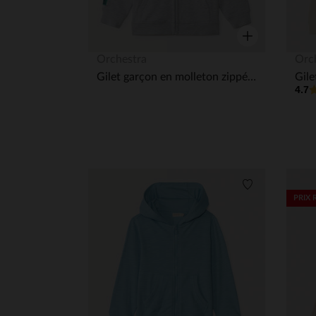
Aperçu rapide
Orchestra
Orc
Gilet garçon en molleton zippé à capuche
4.7
Liste de souha
PRIX 