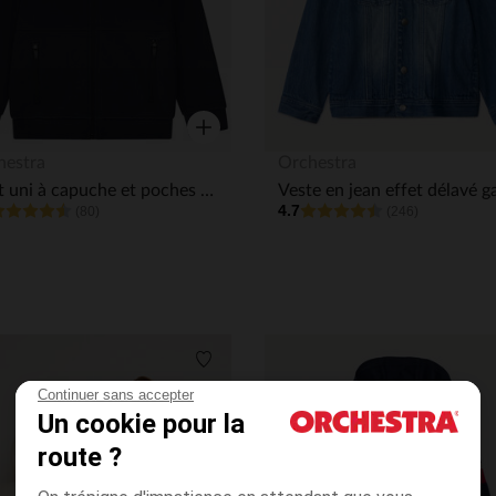
Aperçu rapide
hestra
Orchestra
Gilet uni à capuche et poches zippées garçon
4.7
(80)
(246)
its
Liste de souhaits
Continuer sans accepter
Un cookie pour la
route ?