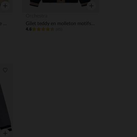
Aperçu rapide
Aperçu rapide
Orchestra
Gilet zippé en tricot fantaisie uni garçon
Gilet teddy en molleton motifs football US garçon
4.6
(45)
Liste de souhaits