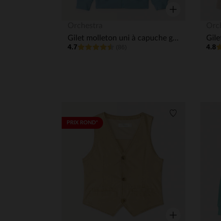
Aperçu rapide
Orchestra
Orc
Gilet molleton uni à capuche garçon
4.7
4.8
(86)
Liste de souha
PRIX ROND*