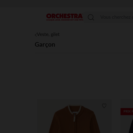
Menu
Veste, gilet
Garçon
Liste de souha
PRIX 