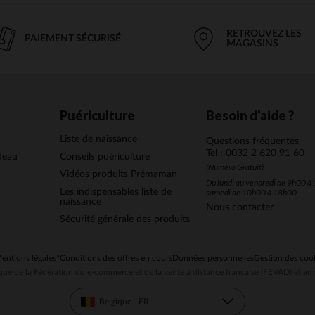
RETROUVEZ LES
PAIEMENT SÉCURISÉ
MAGASINS
Puériculture
Besoin d'aide ?
Liste de naissance
Questions fréquentes
Tel : 0032 2 620 91 60
deau
Conseils puériculture
(Numéro Gratuit)
Vidéos produits Prémaman
Du lundi au vendredi de 9h00 à 
Les indispensables liste de
samedi de 10h00 à 18h00
naissance
Nous contacter
Sécurité générale des produits
entions légales
*Conditions des offres en cours
Données personnelles
Gestion des coo
ue de la Fédération du e-commerce et de la vente à distance française (FEVAD) et 
Belgique - FR