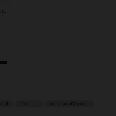
Aperçu rapide
Gilet en maille piqué à col Teddy garçon
meil
Prémaman
Les conseils d'Orchestra