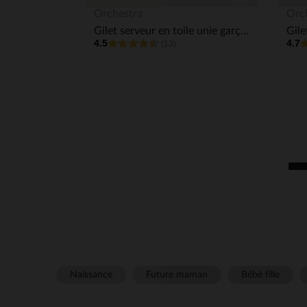
Aperçu rapide
Orchestra
Orc
Gilet serveur en toile unie garçon
4.5
4.7
(13)
Naissance
Future maman
Bébé fille