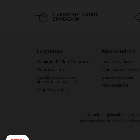
LIVRAISON GRATUITE
EN MAGASIN
Le groupe
Nos services
Rejoindre le Club Orchestra
La carte cadeau
Nous rejoindre
Mon solde carte ca
Conditions générales
Guide d'entretien
de vente en magasin
Nos magasins
Rappels produits
Conditions générales de vente
M
Orchestra adhère au code déontologiq