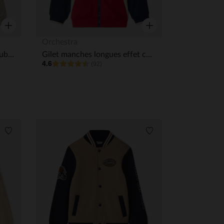
Aperçu rapide
Aperçu rapide
Orchestra
Gilet à capuche en tricot doublé sherpa garçon
Gilet manches longues effet colorblock avec capuche pour garçon
4.6
(92)
Liste de souhaits
Liste de souhaits