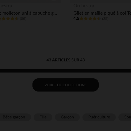
Aperçu rapide
hestra
Orchestra
Gilet molleton uni à capuche garçon
4.5
(86)
(35)
43 ARTICLES SUR 43
VOIR + DE COLLECTIONS
Bébé garçon
Fille
Garçon
Puériculture
Som