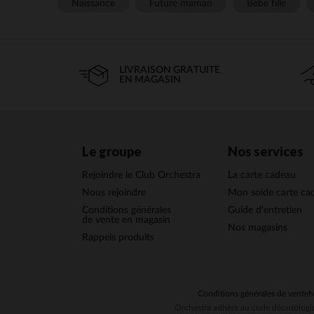
Naissance
Future maman
Bébé fille
LIVRAISON GRATUITE
EN MAGASIN
Le groupe
Nos services
Rejoindre le Club Orchestra
La carte cadeau
Nous rejoindre
Mon solde carte ca
Conditions générales
Guide d'entretien
de vente en magasin
Nos magasins
Rappels produits
Conditions générales de vente
M
Orchestra adhère au code déontologiq