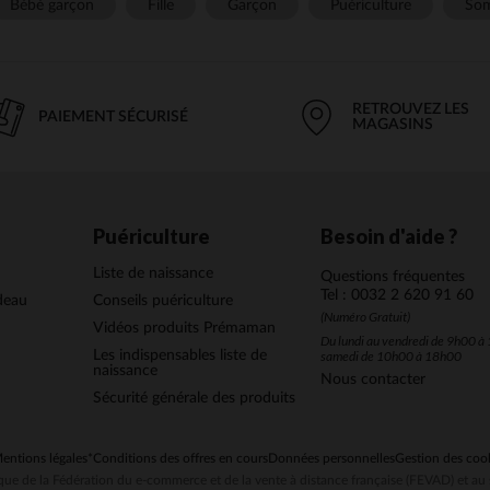
Bébé garçon
Fille
Garçon
Puériculture
Som
RETROUVEZ LES
PAIEMENT SÉCURISÉ
MAGASINS
Puériculture
Besoin d'aide ?
Liste de naissance
Questions fréquentes
Tel : 0032 2 620 91 60
deau
Conseils puériculture
(Numéro Gratuit)
Vidéos produits Prémaman
Du lundi au vendredi de 9h00 à 
Les indispensables liste de
samedi de 10h00 à 18h00
naissance
Nous contacter
Sécurité générale des produits
entions légales
*Conditions des offres en cours
Données personnelles
Gestion des coo
ue de la Fédération du e-commerce et de la vente à distance française (FEVAD) et 