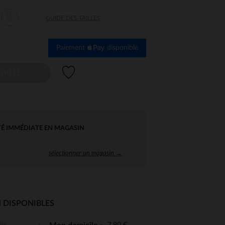
35-
GUIDE DES TAILLES
38
Paiement
disponible
Liste de souhaits
AILLE
TÉ IMMÉDIATE EN MAGASIN
sélectionner un magasin →
 DISPONIBLES
 Options
ite
7,90 €