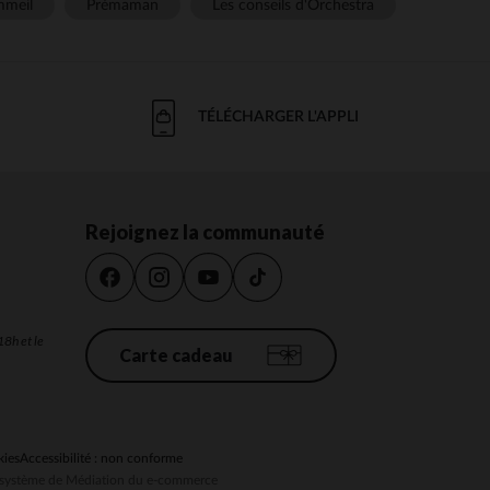
meil
Prémaman
Les conseils d'Orchestra
TÉLÉCHARGER L'APPLI
Rejoignez la communauté
18h et le
Carte cadeau
kies
Accessibilité : non conforme
au système de Médiation du e-commerce