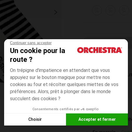
23-
27-
31-
26
30
34
CHOISIR UNE T
Continuer sans accepter
Un cookie pour la
route ?
On trépigne d'impatience en attendant que vous
DISPONIBILI
appuyiez sur le bouton magique pour mettre nos
cookies au four et récolter quelques miettes de vos
préférences. Alors, prêt à plonger dans le monde
succulent des cookies ?
Consentements certifiés par
Choisir
Accepter et fermer
MODES DE LIVRAISON
Axeptio consent
Plateforme de Gestion du Consentement : Personnalisez vos
Gratu