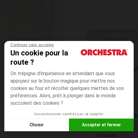
23-
27-
31-
26
30
34
CHOISIR UNE T
Continuer sans accepter
Un cookie pour la
route ?
DISPONIBILI
On trépigne d'impatience en attendant que vous
appuyiez sur le bouton magique pour mettre nos
cookies au four et récolter quelques miettes de vos
préférences. Alors, prêt à plonger dans le monde
succulent des cookies ?
Consentements certifiés par
MODES DE LIVRAISON
Choisir
Accepter et fermer
Gratu
En magasin
Axeptio consent
Plateforme de Gestion du Consentement : Personnalisez vos
3 à 10 jours