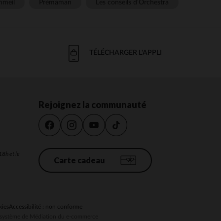
meil
Prémaman
Les conseils d'Orchestra
TÉLÉCHARGER L'APPLI
Rejoignez la communauté
18h et le
Carte cadeau
kies
Accessibilité : non conforme
au système de Médiation du e-commerce