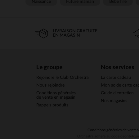
Naissance
Future maman
Bébé fille
LIVRAISON GRATUITE
EN MAGASIN
Le groupe
Nos services
Rejoindre le Club Orchestra
La carte cadeau
Nous rejoindre
Mon solde carte ca
Conditions générales
Guide d'entretien
de vente en magasin
Nos magasins
Rappels produits
Conditions générales de vente
M
Orchestra adhère au code déontologiq