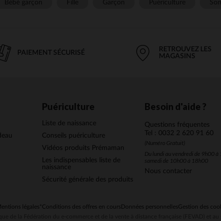
Bébé garçon
Fille
Garçon
Puériculture
Som
RETROUVEZ LES
PAIEMENT SÉCURISÉ
MAGASINS
Puériculture
Besoin d'aide ?
Liste de naissance
Questions fréquentes
Tel : 0032 2 620 91 60
deau
Conseils puériculture
(Numéro Gratuit)
Vidéos produits Prémaman
Du lundi au vendredi de 9h00 à 
Les indispensables liste de
samedi de 10h00 à 18h00
naissance
Nous contacter
Sécurité générale des produits
entions légales
*Conditions des offres en cours
Données personnelles
Gestion des coo
ue de la Fédération du e-commerce et de la vente à distance française (FEVAD) et 