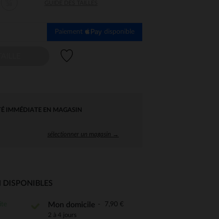
35-
GUIDE DES TAILLES
38
Paiement
disponible
Liste de souhaits
AILLE
TÉ IMMÉDIATE EN MAGASIN
sélectionner un magasin →
 DISPONIBLES
ite
7,90 €
Mon domicile
 Options
2 à 4 jours