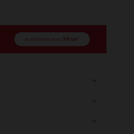
tres de confidentialité, en garantissant la conformité avec les
je m'abonne pour
30€/an*