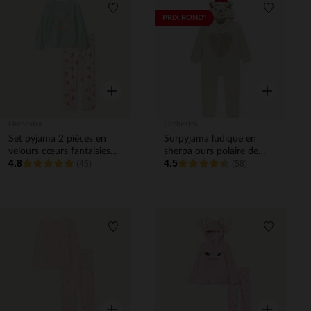
Liste de souhaits
Liste de 
PRIX ROND*
Aperçu rapide
Aperçu rapi
Orchestra
Orchestra
Set pyjama 2 pièces en
Surpyjama ludique en
velours cœurs fantaisies
sherpa ours polaire de
4.8
4.5
fille
(45)
Noël fille
(58)
Liste de souhaits
Liste de 
Aperçu rapide
Aperçu rapi