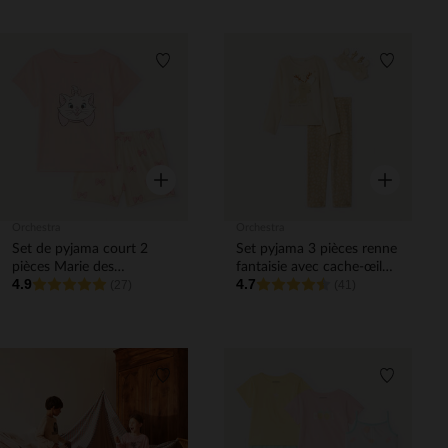
Liste de souhaits
Liste de 
Aperçu rapide
Aperçu rapi
Orchestra
Orchestra
Set de pyjama court 2
Set pyjama 3 pièces renne
pièces Marie des
fantaisie avec cache-œil
4.9
4.7
Aristochats Disney fille
(27)
fille
(41)
Liste de souhaits
Liste de 