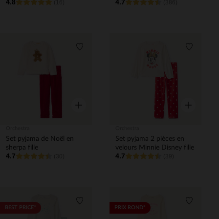
4.8
4.7
(16)
(386)
Liste de souhaits
Liste de 
Aperçu rapide
Aperçu rapi
Orchestra
Orchestra
Set pyjama de Noël en
Set pyjama 2 pièces en
sherpa fille
velours Minnie Disney fille
4.7
4.7
(30)
(39)
Liste de souhaits
Liste de 
BEST PRICE*
PRIX ROND*