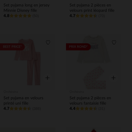
Set pyjama long en jersey
Set pyjama 2 pièces en
Minnie Disney fille
velours print léopard fille
4.8
4.7
(50)
(70)
Liste de souhaits
Liste de 
BEST PRICE*
PRIX ROND*
Aperçu rapide
Aperçu rapi
Orchestra
Orchestra
Set pyjama en velours
Set pyjama 2 pièces en
printé uni fille
velours fantaisie fille
4.7
4.4
(386)
(31)