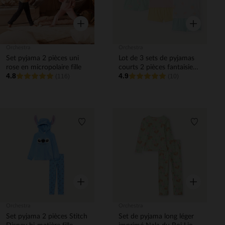
Aperçu rapide
Aperçu rapi
Orchestra
Orchestra
Set pyjama 2 pièces uni
Lot de 3 sets de pyjamas
rose en micropolaire fille
courts 2 pièces fantaisie
4.8
4.9
(116)
fille
(10)
Liste de souhaits
Liste de 
Aperçu rapide
Aperçu rapi
Orchestra
Orchestra
Set pyjama 2 pièces Stitch
Set de pyjama long léger