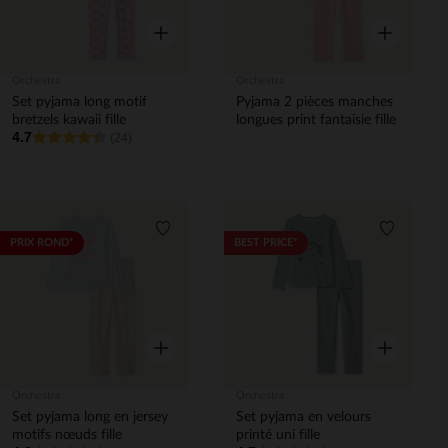
Aperçu rapide
Aperçu rapi
Orchestra
Orchestra
Set pyjama long motif
Pyjama 2 pièces manches
bretzels kawaii fille
longues print fantaisie fille
4.7
(24)
Liste de souhaits
Liste de 
PRIX ROND*
BEST PRICE*
Aperçu rapide
Aperçu rapi
Orchestra
Orchestra
Set pyjama long en jersey
Set pyjama en velours
motifs nœuds fille
printé uni fille