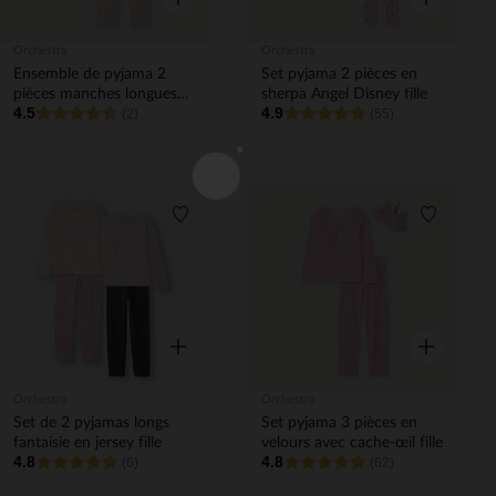
Orchestra
Orchestra
Ensemble de pyjama 2
Set pyjama 2 pièces en
pièces manches longues
sherpa Angel Disney fille
4.5
4.9
imprimé fée fille
(2)
(55)
Liste de souhaits
Liste de 
Aperçu rapide
Aperçu rapi
Orchestra
Orchestra
Set de 2 pyjamas longs
Set pyjama 3 pièces en
fantaisie en jersey fille
velours avec cache-œil fille
4.8
4.8
(6)
(62)