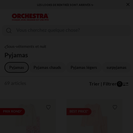
×
​CAP SUR LA RENTRÉE RETROUVEZ NOS ESSENTIELS ✏️🎒​
Sous-vêtements et nuit
Pyjamas
Pyjamas
Pyjamas chauds
Pyjamas légers
surpyjamas
Trier | Filtrer
69 articles
0
Liste de souhaits
Liste de 
PRIX ROND*
BEST PRICE*