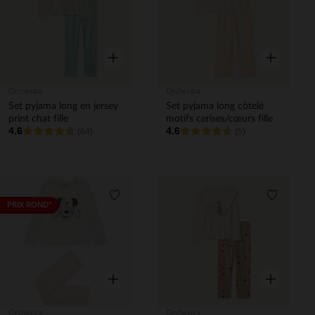
Aperçu rapide
Aperçu rapi
Orchestra
Orchestra
Set pyjama long en jersey
Set pyjama long côtelé
print chat fille
motifs cerises/cœurs fille
4.6
4.6
(64)
(5)
Liste de souhaits
Liste de 
PRIX ROND*
Aperçu rapide
Aperçu rapi
Orchestra
Orchestra