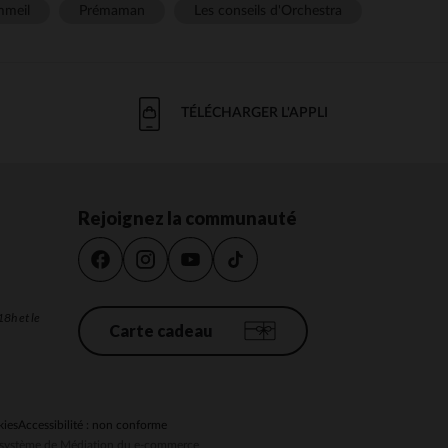
meil
Prémaman
Les conseils d'Orchestra
TÉLÉCHARGER L'APPLI
Rejoignez la communauté
18h et le
Carte cadeau
kies
Accessibilité : non conforme
au système de Médiation du e-commerce