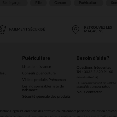
Bébé garçon
Fille
Garçon
Puériculture
Som
RETROUVEZ LES
PAIEMENT SÉCURISÉ
MAGASINS
Puériculture
Besoin d'aide ?
Liste de naissance
Questions fréquentes
Tel : 0032 2 620 91 60
deau
Conseils puériculture
(Numéro Gratuit)
Vidéos produits Prémaman
Du lundi au vendredi de 9h00 à 
Les indispensables liste de
samedi de 10h00 à 18h00
naissance
Nous contacter
Sécurité générale des produits
entions légales
*Conditions des offres en cours
Données personnelles
Gestion des coo
ue de la Fédération du e-commerce et de la vente à distance française (FEVAD) et 