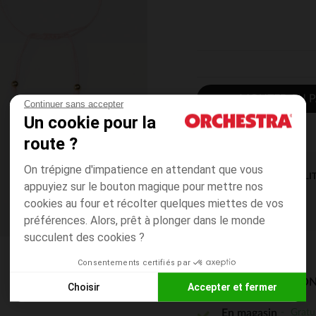
AJOUTER AU P
Continuer sans accepter
Un cookie pour la
route ?
On trépigne d'impatience en attendant que vous
DISPONIBILI
appuyiez sur le bouton magique pour mettre nos
cookies au four et récolter quelques miettes de vos
préférences. Alors, prêt à plonger dans le monde
succulent des cookies ?
Consentements certifiés par
MODES DE LIVRAISON
Choisir
Accepter et fermer
Axeptio consent
Plateforme de Gestion du Consentement : Personnalisez vos
Gratu
En magasin