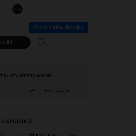
Unique
Paiement
disponible
Liste de souhaits
ANIER
TÉ IMMÉDIATE EN MAGASIN
sélectionner un magasin →
 DISPONIBLES
 Options
ite
7,90 €
Mon domicile