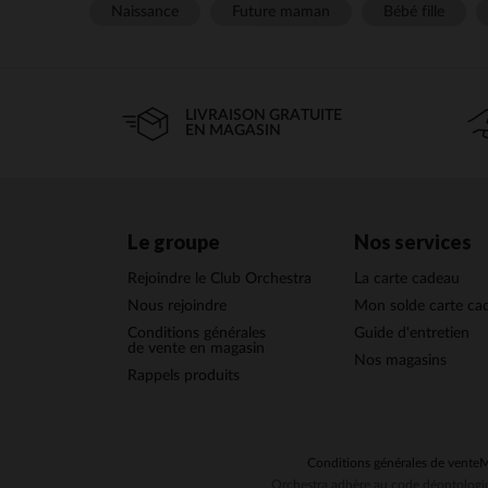
Naissance
Future maman
Bébé fille
LIVRAISON GRATUITE
EN MAGASIN
Le groupe
Nos services
Rejoindre le Club Orchestra
La carte cadeau
Nous rejoindre
Mon solde carte ca
Conditions générales
Guide d'entretien
de vente en magasin
Nos magasins
Rappels produits
Conditions générales de vente
M
Orchestra adhère au code déontologiq