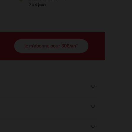
2 à 4 jours
tres de confidentialité, en garantissant la conformité avec les
je m'abonne pour
30€/an*