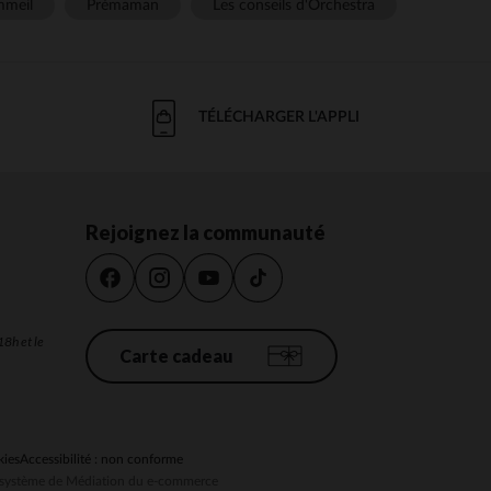
meil
Prémaman
Les conseils d'Orchestra
TÉLÉCHARGER L'APPLI
Rejoignez la communauté
18h et le
Carte cadeau
kies
Accessibilité : non conforme
au système de Médiation du e-commerce