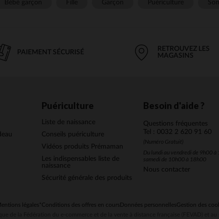
Bébé garçon
Fille
Garçon
Puériculture
Som
RETROUVEZ LES
PAIEMENT SÉCURISÉ
MAGASINS
Puériculture
Besoin d'aide ?
Liste de naissance
Questions fréquentes
Tel : 0032 2 620 91 60
deau
Conseils puériculture
(Numéro Gratuit)
Vidéos produits Prémaman
Du lundi au vendredi de 9h00 à 
Les indispensables liste de
samedi de 10h00 à 18h00
naissance
Nous contacter
Sécurité générale des produits
entions légales
*Conditions des offres en cours
Données personnelles
Gestion des coo
ue de la Fédération du e-commerce et de la vente à distance française (FEVAD) et 