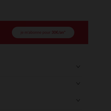
tres de confidentialité, en garantissant la conformité avec les
je m'abonne pour
30€/an*