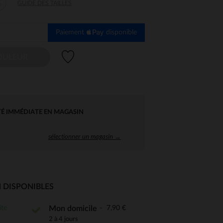
4
GUIDE DES TAILLES
s
Paiement
disponible
Liste de souhaits
OULEUR
TÉ IMMÉDIATE EN MAGASIN
sélectionner un magasin →
 DISPONIBLES
ite
7,90 €
Mon domicile
 Options
2 à 4 jours