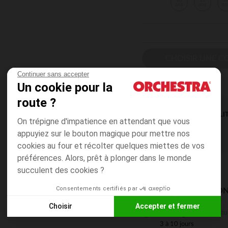
10
12
1
ans
ans
an
CHOISIR UNE C
Continuer sans accepter
Un cookie pour la
route ?
DISPONIBILI
On trépigne d'impatience en attendant que vous
appuyiez sur le bouton magique pour mettre nos
cookies au four et récolter quelques miettes de vos
préférences. Alors, prêt à plonger dans le monde
succulent des cookies ?
Consentements certifiés par
MODES DE LIVRAISON
Choisir
Accepter et fermer
Gratu
En magasin
Axeptio consent
Plateforme de Gestion du Consentement : Personnalisez vos
3 à 10 jours