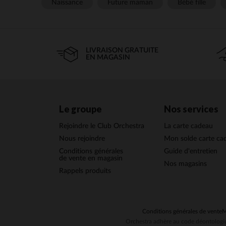
Naissance
Future maman
Bébé fille
LIVRAISON GRATUITE
EN MAGASIN
Le groupe
Nos services
Rejoindre le Club Orchestra
La carte cadeau
Nous rejoindre
Mon solde carte ca
Conditions générales
Guide d'entretien
de vente en magasin
Nos magasins
Rappels produits
Conditions générales de vente
M
Orchestra adhère au code déontologiq