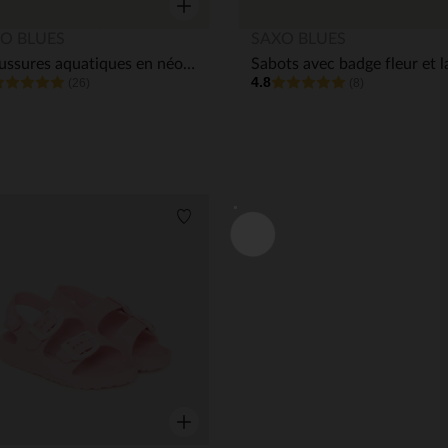
Notre plateforme vous permet d'adapter et de gérer vos paramè
Aperçu rapide
O BLUES
SAXO BLUES
Chaussures aquatiques en néoprène pour bébé fille
4.8
(26)
(8)
its
Liste de souhaits