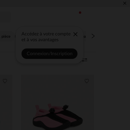
×
Accédez à votre compte
1 pièce
Chaussures de plage
Maillot de bain 2 pièces
et à vos avantages
Connexion/Inscription
Trier | Filtrer
10 articles
0
Liste de souhaits
Liste de souhaits