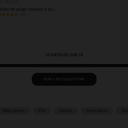
Aperçu rapide
O BLUES
Sandales de plage souples à boucles pour bébé fille
(16)
10 ARTICLES SUR 10
VOIR + DE COLLECTIONS
Bébé garçon
Fille
Garçon
Puériculture
Som