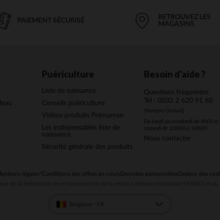
RETROUVEZ LES
PAIEMENT SÉCURISÉ
MAGASINS
Puériculture
Besoin d'aide ?
Liste de naissance
Questions fréquentes
Tel : 0032 2 620 91 60
deau
Conseils puériculture
(Numéro Gratuit)
Vidéos produits Prémaman
Du lundi au vendredi de 9h00 à 
Les indispensables liste de
samedi de 10h00 à 18h00
naissance
Nous contacter
Sécurité générale des produits
entions légales
*Conditions des offres en cours
Données personnelles
Gestion des coo
ue de la Fédération du e-commerce et de la vente à distance française (FEVAD) et 
Belgique - FR