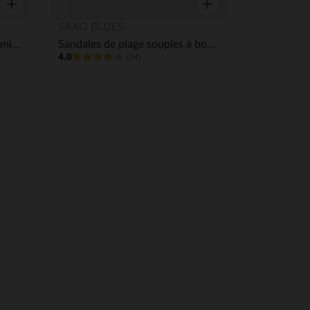
tres de confidentialité, en garantissant la conformité avec les
Aperçu rapide
Aperçu rapide
SAXO BLUES
Sabots avec badge fleur et lanière pour bébé fille
Sandales de plage souples à boucles fille
4.0
(24)