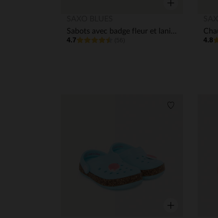
Aperçu rapide
SAXO BLUES
SAX
Sabots avec badge fleur et lanière pour bébé fille
4.7
4.8
(56)
Liste de souha