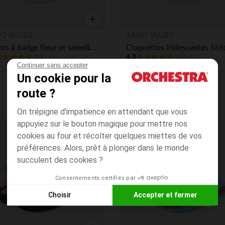
Aperçu rapide
O BLUES
SAXO BLUES
Sabots à badge fleur et semelle effet liège fille
4.3
(61)
(23)
Continuer sans accepter
Un cookie pour la
route ?
On trépigne d'impatience en attendant que vous
appuyiez sur le bouton magique pour mettre nos
its
Liste de souhaits
cookies au four et récolter quelques miettes de vos
préférences. Alors, prêt à plonger dans le monde
succulent des cookies ?
Consentements certifiés par
Choisir
Accepter et fermer
Axeptio consent
Plateforme de Gestion du Consentement : Personnalisez vos