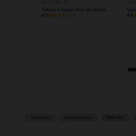
Aperçu rapide
SAXO BLUES
SAX
Sabots à badge fleur et semelle effet liège fille
4.7
4.7
(6)
Naissance
Future maman
Bébé fille