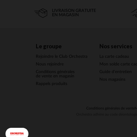
LIVRAISON GRATUITE
EN MAGASIN
Le groupe
Nos services
Rejoindre le Club Orchestra
La carte cadeau
Nous rejoindre
Mon solde carte ca
Conditions générales
Guide d'entretien
de vente en magasin
Nos magasins
Rappels produits
Conditions générales de vente
M
Orchestra adhère au code déontologiq