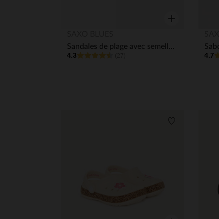
Aperçu rapide
SAXO BLUES
SAX
Sandales de plage avec semelles amovibles fille
4.3
4.7
(27)
Liste de souha