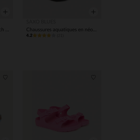
Aperçu rapide
Aperçu rapide
SAXO BLUES
Claquettes iridescentes Stitch & Angel Disney fille - avec lanière selon la pointure
Chaussures aquatiques en néoprène fille
4.2
(21)
Liste de souhaits
Liste de souhaits
 Options