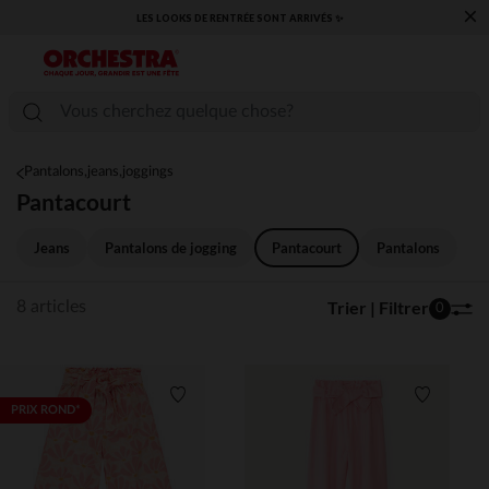
×
LES LOOKS DE RENTRÉE SONT ARRIVÉS ✨
Pantalons,jeans,joggings
Pantacourt
Jeans
Pantalons de jogging
Pantacourt
Pantalons
Trier | Filtrer
8 articles
0
Liste de souhaits
Liste de 
PRIX ROND*