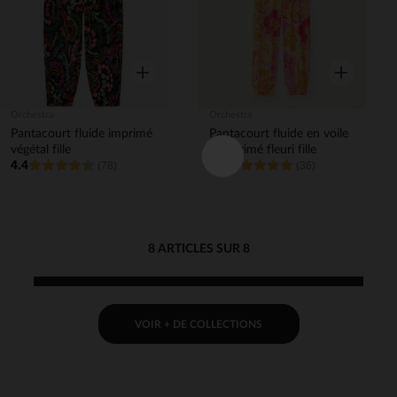
Aperçu rapide
Aperçu rapi
Orchestra
Orchestra
Pantacourt fluide imprimé
Pantacourt fluide en voile
végétal fille
à imprimé fleuri fille
4.4
4.8
(78)
(36)
8 ARTICLES SUR 8
VOIR + DE COLLECTIONS