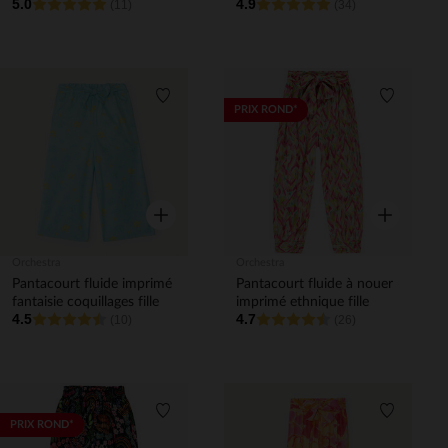
5.0
4.9
(11)
(34)
Liste de souhaits
Liste de 
PRIX ROND*
Aperçu rapide
Aperçu rapi
Orchestra
Orchestra
Pantacourt fluide imprimé
Pantacourt fluide à nouer
fantaisie coquillages fille
imprimé ethnique fille
4.5
4.7
(10)
(26)
Liste de souhaits
Liste de 
PRIX ROND*