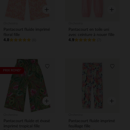
Aperçu rapide
Aperçu rapi
Orchestra
Orchestra
Pantacourt fluide imprimé
Pantacourt en toile uni
floral fille
avec ceinture à nouer fille
4.8
4.9
(6)
(7)
Liste de souhaits
Liste de 
PRIX ROND*
Aperçu rapide
Aperçu rapi
Orchestra
Orchestra
Pantacourt fluide et évasé
Pantacourt fluide imprimé
imprimé tropical fille
feuillage fille