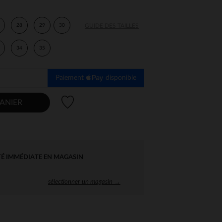
28
29
30
GUIDE DES TAILLES
34
35
Paiement
disponible
Liste de souhaits
ANIER
TÉ IMMÉDIATE EN MAGASIN
sélectionner un magasin →