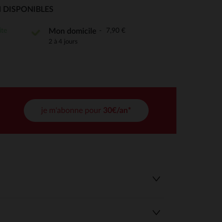
 Options
 DISPONIBLES
tres de confidentialité, en garantissant la conformité avec les
ite
7,90 €
Mon domicile
2 à 4 jours
je m'abonne pour
30€/an*