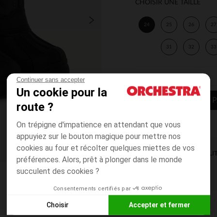
CHOISIR UNE TAILLE
24
25
26
27
31
32
33
Continuer sans accepter
Un cookie pour la
AJOUTER AU P
route ?
On trépigne d'impatience en attendant que vous
appuyiez sur le bouton magique pour mettre nos
cookies au four et récolter quelques miettes de vos
DISPONIBILI
préférences. Alors, prêt à plonger dans le monde
succulent des cookies ?
Consentements certifiés par
Choisir
Accepter et fermer