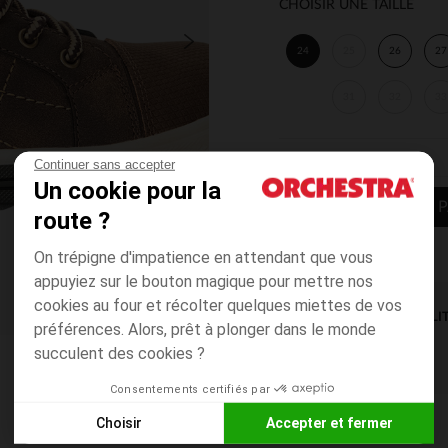
CHOISIR UNE TAILLE
24
25
26
27
31
32
33
Continuer sans accepter
Un cookie pour la
AJOUTER AU P
route ?
On trépigne d'impatience en attendant que vous
appuyiez sur le bouton magique pour mettre nos
cookies au four et récolter quelques miettes de vos
DISPONIBILI
préférences. Alors, prêt à plonger dans le monde
succulent des cookies ?
Consentements certifiés par
Choisir
Accepter et fermer