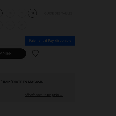
28
29
30
GUIDE DES TAILLES
34
35
Paiement
disponible
Liste de souhaits
ANIER
TÉ IMMÉDIATE EN MAGASIN
sélectionner un magasin →