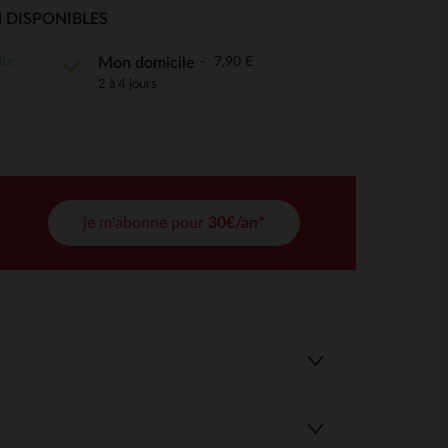
 Options
 DISPONIBLES
tres de confidentialité, en garantissant la conformité avec les
ite
7,90 €
Mon domicile
2 à 4 jours
je m'abonne pour
30€/an*