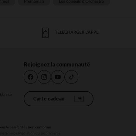
meil
Prémaman
Les conseils d'Orchestra
TÉLÉCHARGER L'APPLI
Rejoignez la communauté
18h et le
Carte cadeau
kies
Accessibilité : non conforme
au système de Médiation du e-commerce