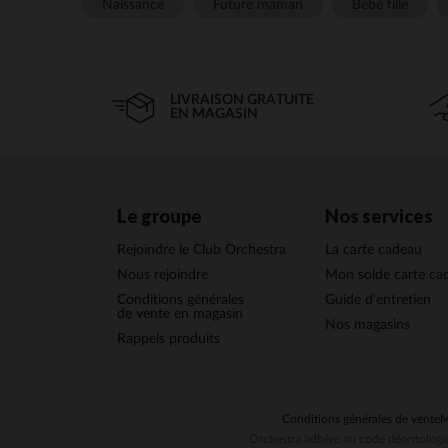
Naissance
Future maman
Bébé fille
LIVRAISON GRATUITE
EN MAGASIN
Le groupe
Nos services
Rejoindre le Club Orchestra
La carte cadeau
Nous rejoindre
Mon solde carte ca
Conditions générales
Guide d'entretien
de vente en magasin
Nos magasins
Rappels produits
Conditions générales de vente
M
Orchestra adhère au code déontologiq