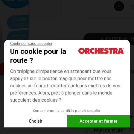
S
G
AJOUTER AU P
Continuer sans accepter
Un cookie pour la
route ?
On trépigne d'impatience en attendant que vous
DISPONIBILI
appuyiez sur le bouton magique pour mettre nos
cookies au four et récolter quelques miettes de vos
préférences. Alors, prêt à plonger dans le monde
succulent des cookies ?
Consentements certifiés par
MODES DE LIVRAISON
Choisir
Accepter et fermer
7,9
Mon domicile
Axeptio consent
Plateforme de Gestion du Consentement : Personnalisez vos