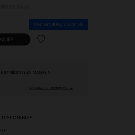
UIDE DES TAILLES
Paiement
disponible
Liste de souhaits
ANIER
TÉ IMMÉDIATE EN MAGASIN
sélectionner un magasin →
 DISPONIBLES
0 €
 Options