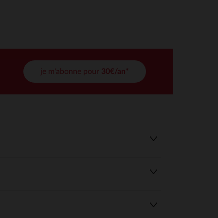
tres de confidentialité, en garantissant la conformité avec les
je m'abonne pour
30€/an*