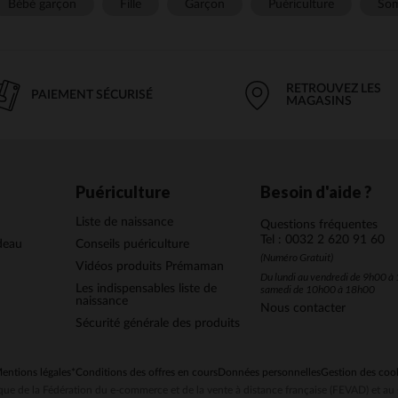
Bébé garçon
Fille
Garçon
Puériculture
Som
RETROUVEZ LES
PAIEMENT SÉCURISÉ
MAGASINS
Puériculture
Besoin d'aide ?
Liste de naissance
Questions fréquentes
Tel : 0032 2 620 91 60
deau
Conseils puériculture
(Numéro Gratuit)
Vidéos produits Prémaman
Du lundi au vendredi de 9h00 à 
Les indispensables liste de
samedi de 10h00 à 18h00
naissance
Nous contacter
Sécurité générale des produits
entions légales
*Conditions des offres en cours
Données personnelles
Gestion des coo
ue de la Fédération du e-commerce et de la vente à distance française (FEVAD) et 