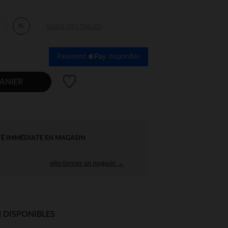
XL
GUIDE DES TAILLES
Paiement
disponible
Liste de souhaits
ANIER
TÉ IMMÉDIATE EN MAGASIN
sélectionner un magasin →
 DISPONIBLES
 Options