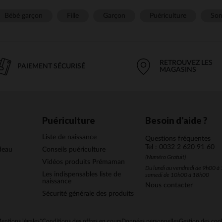
Bébé garçon
Fille
Garçon
Puériculture
Som
RETROUVEZ LES
PAIEMENT SÉCURISÉ
MAGASINS
Puériculture
Besoin d'aide ?
Liste de naissance
Questions fréquentes
Tel : 0032 2 620 91 60
deau
Conseils puériculture
(Numéro Gratuit)
Vidéos produits Prémaman
Du lundi au vendredi de 9h00 à 
Les indispensables liste de
samedi de 10h00 à 18h00
naissance
Nous contacter
Sécurité générale des produits
entions légales
*Conditions des offres en cours
Données personnelles
Gestion des coo