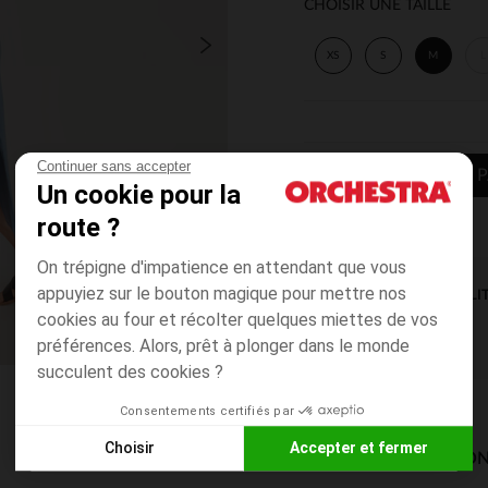
CHOISIR UNE TAILLE
XS
S
M
L
Continuer sans accepter
AJOUTER AU P
Un cookie pour la
route ?
On trépigne d'impatience en attendant que vous
appuyiez sur le bouton magique pour mettre nos
DISPONIBILI
cookies au four et récolter quelques miettes de vos
préférences. Alors, prêt à plonger dans le monde
succulent des cookies ?
Consentements certifiés par
Choisir
Accepter et fermer
MODES DE LIVRAISON
Axeptio consent
Plateforme de Gestion du Consentement : Personnalisez vos