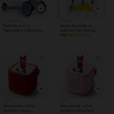
Aperçu rapide
Aperçu rapi
Scoot and Ride
Prémaman
Trotinette 2-en-1
Spirale d'activités en
Highwaykick 1 Bleu Acier
polyester Mes amis les
4.6
12m-5ans
dinos
(39)
Liste de souhaits
Liste de 
Aperçu rapide
Aperçu rapi
Tonies
Tonies
Mon premier coffret
Mon premier coffret
Toniebox 2 rouge
Toniebox 2 Rose fleur