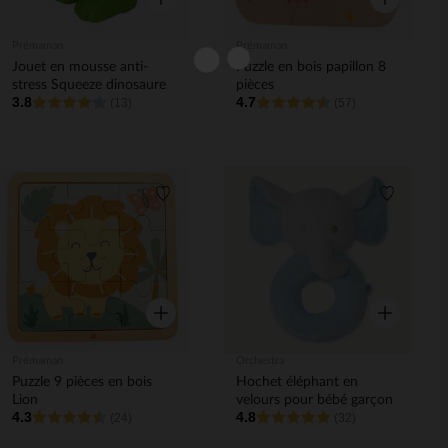
Prémaman
Prémaman
Jouet en mousse anti-
Puzzle en bois papillon 8
stress Squeeze dinosaure
pièces
3.8
4.7
(13)
(57)
Liste de souhaits
Liste de 
Aperçu rapide
Aperçu rapi
Prémaman
Orchestra
Puzzle 9 pièces en bois
Hochet éléphant en
Lion
velours pour bébé garçon
4.3
4.8
(24)
(32)