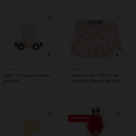
Liste de souhaits
Liste de 
Aperçu rapide
Aperçu rapi
Prémaman
Lassig
Lettre "E" wagon en bois -
Short de bain T98 (25-36
gris clair
mois) Ice Cream Pale Pink
Liste de souhaits
Liste de 
PRIX ROND*