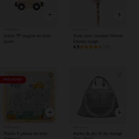
Aperçu rapide
Aperçu rapi
Prémaman
Orchestra
Lettre "P" wagon en bois -
Stylo avec tampon Minnie
jaune
Disney rouge
4.5
(79)
Liste de souhaits
Liste de 
PRIX ROND*
Aperçu rapide
Aperçu rapi
Prémaman
Aeromoov
Puzzle 9 pièces en bois
Arche de jeu lit de voyage