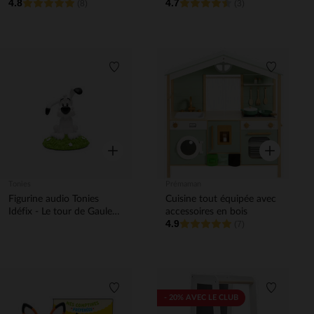
4.8
4.7
coquelicot
(8)
(3)
Liste de souhaits
Liste de 
Aperçu rapide
Aperçu rapi
Tonies
Prémaman
Figurine audio Tonies
Cuisine tout équipée avec
Idéfix - Le tour de Gaule
accessoires en bois
4.9
d'Astérix
(7)
Liste de souhaits
Liste de 
- 20% AVEC LE CLUB