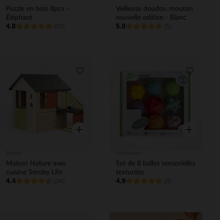
Puzzle en bois 8pcs -
Veilleuse doudou mouton
Éléphant
nouvelle edition - Blanc
4.8
5.0
(55)
(5)
Liste de souhaits
Liste de 
Aperçu rapide
Aperçu rapi
Smoby
Prémaman
Maison Nature avec
Set de 8 balles sensorielles
cuisine Smoby Life
texturées
4.4
4.9
(34)
(8)