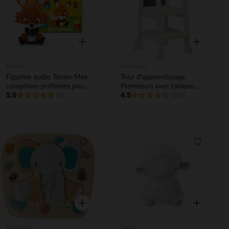
Aperçu rapide
Aperçu rapi
Tonies
Prémaman
Figurine audio Tonies Mes
Tour d'apprentissage
comptines préférées pour
Premissori avec tableau
5.0
4.5
apprendre
(7)
noir en bois blanc
(102)
Liste de souhaits
Liste de 
Aperçu rapide
Aperçu rapi
Prémaman
Tonies