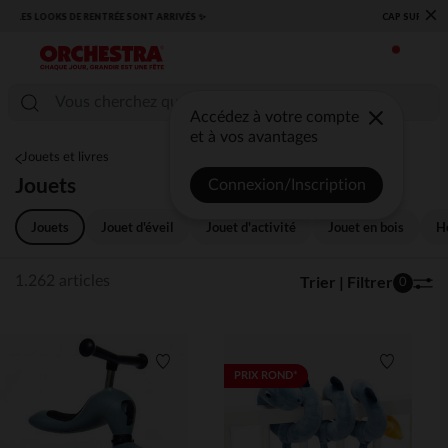
×
​CAP SUR LA RENTRÉE RETROUVEZ NOS ESSENTIELS ✏️🎒​
Accédez à votre compte
et à vos avantages
Jouets et livres
Jouets
Connexion/Inscription
Jouets
Jouet d'éveil
Jouet d'activité
Jouet en bois
H
Trier | Filtrer
1.262 articles
0
Liste de souhaits
Liste de 
PRIX ROND*