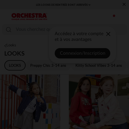
×
​CAP SUR LA RENTRÉE RETROUVEZ NOS ESSENTIELS ✏️🎒​
Accédez à votre compte
et à vos avantages
Looks
LOOKS
Connexion/Inscription
LOOKS
Preppy Chic 3-14 ans
Kitty School Vibes 3-14 ans