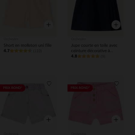
Aperçu rapide
Aperçu rapi
Orchestra
Orchestra
Short en molleton uni fille
Jupe courte en toile avec
4.7
(110)
ceinture décorative à
4.8
boucle fille
(9)
Liste de souhaits
Liste de 
PRIX ROND*
PRIX ROND*
Aperçu rapide
Aperçu rapi
Orchestra
Orchestra