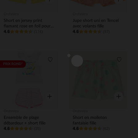
Orchestra
Orchestra
Short en jersey print
Jupe short uni en Tencel
flamant rose en foil pour
avec volants fille
4.6
4.6
enfant fille
(174)
(97)
Liste de souhaits
Liste de 
PRIX ROND*
Aperçu rapide
Aperçu rapi
Orchestra
Orchestra
Ensemble de plage
Short en molleton
débardeur + short fille
fantaisie fille
4.6
4.6
(35)
(62)