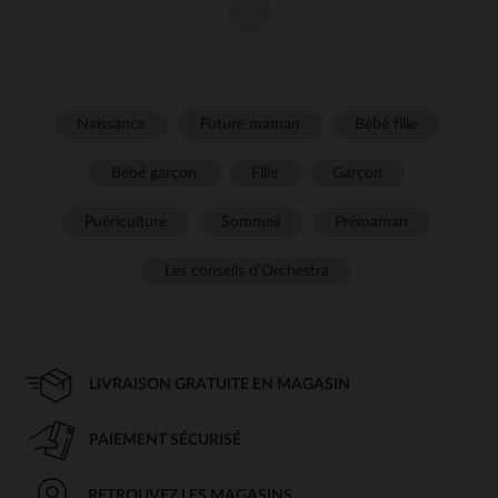
un total look tendance, on complète la silhouette avec un gilet et des
collants fantaisie par exemple. !
Naissance
Future maman
Bébé fille
Bébé garçon
Fille
Garçon
Puériculture
Sommeil
Prémaman
Les conseils d'Orchestra
LIVRAISON GRATUITE EN MAGASIN
PAIEMENT SÉCURISÉ
RETROUVEZ LES MAGASINS