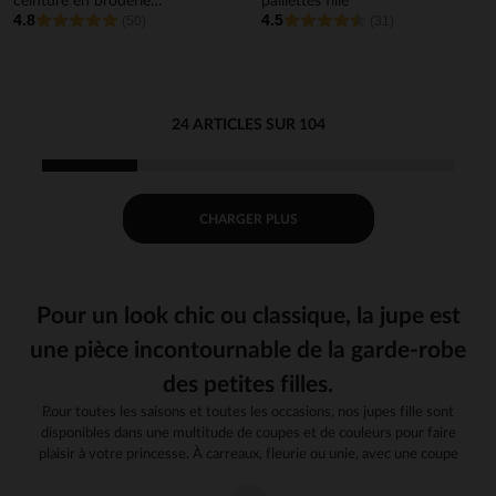
ceinture en broderie
paillettes fille
4.8
4.5
anglaise fille
(50)
(31)
24 ARTICLES SUR 104
CHARGER PLUS
Pour un look chic ou classique, la jupe est
une pièce incontournable de la garde-robe
des petites filles.
Pour toutes les saisons et toutes les occasions, nos jupes fille sont
disponibles dans une multitude de coupes et de couleurs pour faire
plaisir à votre princesse. À carreaux, fleurie ou unie, avec une coupe
droite, à volants ou évasée, jouez avec les formes et les couleurs. Pour