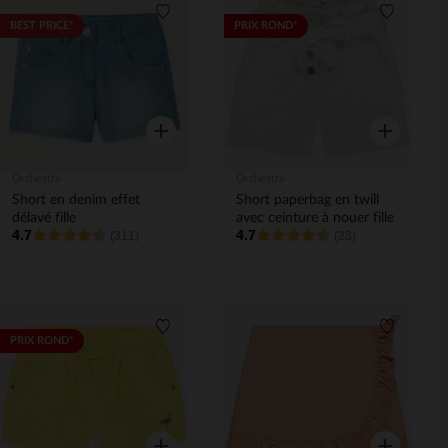
Liste de souhaits
Liste de 
BEST PRICE*
PRIX ROND*
Aperçu rapide
Aperçu rapi
Orchestra
Orchestra
Short en denim effet
Short paperbag en twill
délavé fille
avec ceinture à nouer fille
4.7
4.7
(311)
(23)
Liste de souhaits
Liste de 
PRIX ROND*
Aperçu rapide
Aperçu rapi