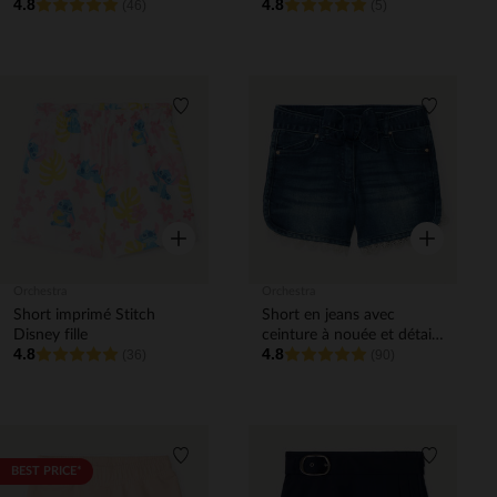
4.8
4.8
(46)
(5)
Liste de souhaits
Liste de 
Aperçu rapide
Aperçu rapi
Orchestra
Orchestra
Short imprimé Stitch
Short en jeans avec
Disney fille
ceinture à nouée et détail
4.8
4.8
(36)
en dentelles fille
(90)
Liste de souhaits
Liste de 
BEST PRICE*