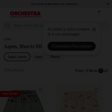
×
​CAP SUR LA RENTRÉE RETROUVEZ NOS ESSENTIELS ✏️🎒​
Accédez à votre compte
et à vos avantages
Fille
Jupes, Shorts fille
Connexion/Inscription
Jupes, shorts
Jupes
Shorts
Trier | Filtrer
104 articles
0
Liste de souhaits
Liste de 
PRIX ROND*