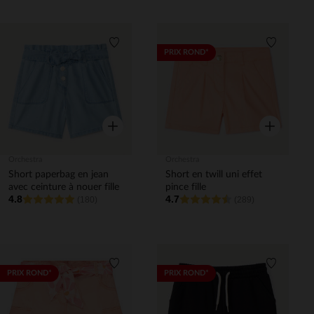
Liste de souhaits
Liste de 
PRIX ROND*
Aperçu rapide
Aperçu rapi
Orchestra
Orchestra
Short paperbag en jean
Short en twill uni effet
avec ceinture à nouer fille
pince fille
4.8
4.7
(180)
(289)
Liste de souhaits
Liste de 
PRIX ROND*
PRIX ROND*