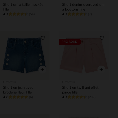
Short uni à taille mockée
Short denim overdyed uni
fille
à boutons fille
4.7
4.7
(54)
(7)
Liste de souhaits
Liste de 
PRIX ROND*
Aperçu rapide
Aperçu rapi
Orchestra
Orchestra
Short en jean avec
Short en twill uni effet
broderie fleur fille
pince fille
4.8
4.7
(6)
(289)