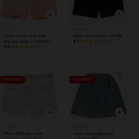
Aperçu rapide
Aperçu rapi
Orchestra
Orchestra
Short uni en toile avec
Short en molleton uni fille
4.7
poches cargo + ceinture à
(335)
4.5
nouer fille
(12)
Liste de souhaits
Liste de 
PRIX ROND*
PRIX ROND*
Aperçu rapide
Aperçu rapi
Orchestra
Orchestra
Short effet jean avec
Jupe courte plissée à