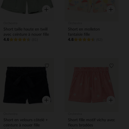
Aperçu rapide
Aperçu rapi
Orchestra
Orchestra
Short taille haute en twill
Short en molleton
avec ceinture à nouer fille
fantaisie fille
4.6
4.6
(81)
(62)
Liste de souhaits
Liste de 
Aperçu rapide
Aperçu rapi
Orchestra
Orchestra
Short en velours côtelé +
Short fille motif vichy avec
ceinture à nouer fille
fleurs brodées