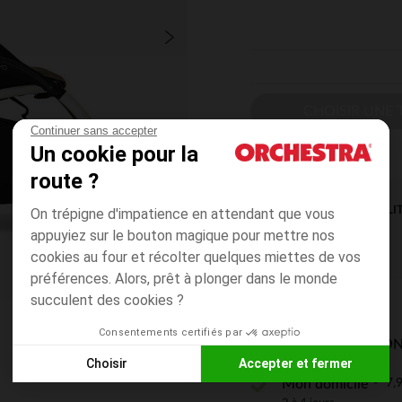
CHOISIR UNE T
Continuer sans accepter
Un cookie pour la
route ?
DISPONIBILI
On trépigne d'impatience en attendant que vous
appuyiez sur le bouton magique pour mettre nos
cookies au four et récolter quelques miettes de vos
préférences. Alors, prêt à plonger dans le monde
succulent des cookies ?
Consentements certifiés par
MODES DE LIVRAISON
Choisir
Accepter et fermer
7,9
Mon domicile
Axeptio consent
Plateforme de Gestion du Consentement : Personnalisez vos