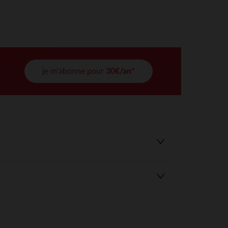
tres de confidentialité, en garantissant la conformité avec les
je m'abonne pour
30€/an*