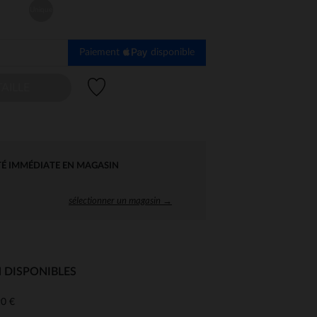
Unique
Paiement
disponible
Liste de souhaits
AILLE
TÉ IMMÉDIATE EN MAGASIN
sélectionner un magasin →
 DISPONIBLES
0 €
 Options