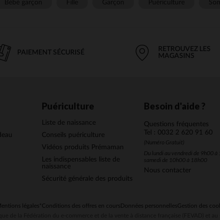
Bébé garçon
Fille
Garçon
Puériculture
Som
RETROUVEZ LES
PAIEMENT SÉCURISÉ
MAGASINS
Puériculture
Besoin d'aide ?
Liste de naissance
Questions fréquentes
Tel : 0032 2 620 91 60
deau
Conseils puériculture
(Numéro Gratuit)
Vidéos produits Prémaman
Du lundi au vendredi de 9h00 à 
Les indispensables liste de
samedi de 10h00 à 18h00
naissance
Nous contacter
Sécurité générale des produits
entions légales
*Conditions des offres en cours
Données personnelles
Gestion des coo
ue de la Fédération du e-commerce et de la vente à distance française (FEVAD) et 