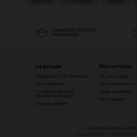
Naissance
Future maman
Bébé fille
LIVRAISON GRATUITE
EN MAGASIN
Le groupe
Nos services
Rejoindre le Club Orchestra
La carte cadeau
Nous rejoindre
Mon solde carte ca
Conditions générales
Guide d'entretien
de vente en magasin
Nos magasins
Rappels produits
Conditions générales de vente
M
Orchestra adhère au code déontologiq