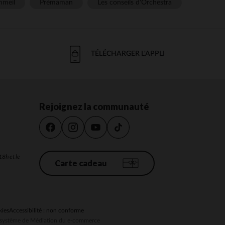
meil
Prémaman
Les conseils d'Orchestra
TÉLÉCHARGER L'APPLI
Rejoignez la communauté
18h et le
Carte cadeau
kies
Accessibilité : non conforme
au système de Médiation du e-commerce