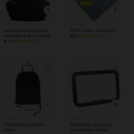
Aperçu rapide
Aperçu rapi
Prémaman
Prémaman
Rehausseur avec dossier
Bébé à bord - Scott bleu
4.1
rabattable Pulp i-Size noir
(47)
4.7
(74)
Liste de souhaits
Liste de 
Aperçu rapide
Aperçu rapi
Prémaman
Prémaman
Dossard de protection
Rétroviseur de voiture
Arthur
panoramique Arthur