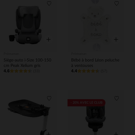
Liste de souhaits
Liste de 
Aperçu rapide
Aperçu rapi
Prémaman
Prémaman
Siège-auto i-Size 100-150
Bébé à bord Léon peluche
cm Peak Xelium gris
à ventouses
4.6
4.4
(33)
(57)
Liste de souhaits
Liste de 
- 20% AVEC LE CLUB
Aperçu rapide
Aperçu rapi