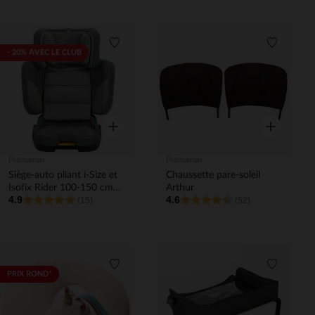
Liste de souhaits
Liste de 
- 20% AVEC LE CLUB
Aperçu rapide
Aperçu rapi
Prémaman
Prémaman
Siège-auto pliant i-Size et
Chaussette pare-soleil
Isofix Rider 100-150 cm
Arthur
4.9
4.6
gris
(15)
(52)
Liste de souhaits
Liste de 
PRIX ROND*