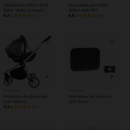
Signalisation bébé à bord
Chaussette pare-soleil
Stitch "Baby on board"
Arthur taille M/L
4.3
4.6
Disney
(3)
(59)
Liste de souhaits
Liste de 
Aperçu rapide
Aperçu rapi
Prémaman
Prémaman
Protection de pluie siège-
Rétroviseur de voiture à
auto Simone
LED Arthur
4.3
(52)