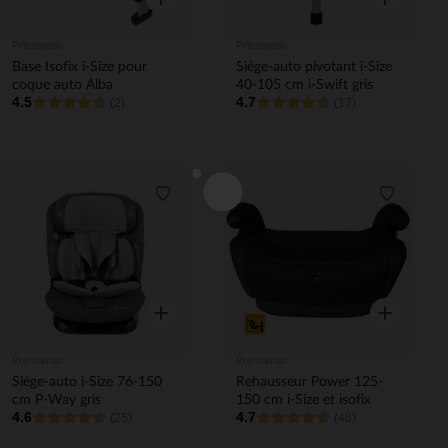
Prémaman
Prémaman
Base Isofix i-Size pour
Siège-auto pivotant i-Size
coque auto Alba
40-105 cm i-Swift gris
4.5
4.7
(2)
(17)
Liste de souhaits
Liste de 
Aperçu rapide
Aperçu rapi
Prémaman
Prémaman
Siège-auto i-Size 76-150
Rehausseur Power 125-
cm P-Way gris
150 cm i-Size et isofix
4.6
4.7
(25)
(48)