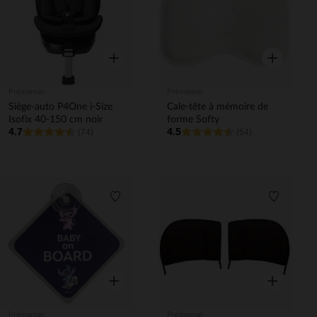
Aperçu rapide
Aperçu rapi
Prémaman
Prémaman
Siège-auto P4One i-Size
Cale-tête à mémoire de
Isofix 40-150 cm noir
forme Softy
4.7
4.5
(74)
(54)
Liste de souhaits
Liste de 
Aperçu rapide
Aperçu rapi
Prémaman
Prémaman