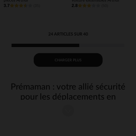
pièces Arthur
voiture extensibles Arthur
3.7
2.8
(35)
(50)
24 ARTICLES SUR 40
CHARGER PLUS
Prémaman : votre allié sécurité
pour les déplacements en
voiture
Chez Prémaman, nous savons à quel point la sécurité de votre enfant
est primordiale lors de vos trajets en voiture. Découvrez notre gamme
complète d'articles auto conçus pour assurer le bien-être et la
protection de votre bout de chou à chaque voyage.