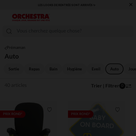
×
​CAP SUR LA RENTRÉE RETROUVEZ NOS ESSENTIELS ✏️🎒​
Prémaman
Auto
Sortie
Repas
Bain
Hygiène
Eveil
Auto
Jou
Trier | Filtrer
40 articles
0
Liste de souhaits
Liste de 
PRIX ROND*
PRIX ROND*