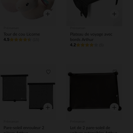
Aperçu rapide
Aperçu rapi
Prémaman
Prémaman
Tour de cou Licorne
Plateau de voyage avec
4.5
(15)
bords Arthur
4.2
(5)
Liste de souhaits
Liste de 
Aperçu rapide
Aperçu rapi
Prémaman
Prémaman
Pare-soleil enrouleur 2
Lot de 2 pare-soleil de