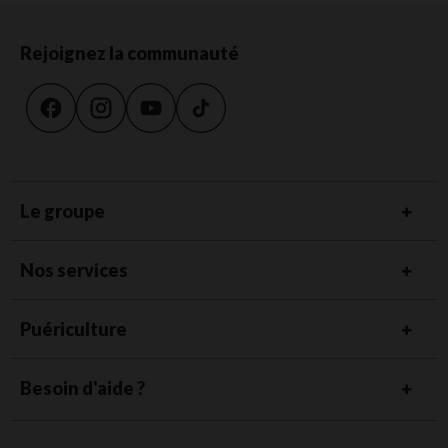
serein
Rejoignez la communauté
En plus des sièges auto, nous avons pensé à tout pour rendre vos
déplacements plus agréables et sécurisants. Nos pare-soleil,
rétroviseurs et protections de siège vous permettent de créer un
environnement optimal pour votre enfant.
Avec nos pare-soleil autofixables, protégez votre bébé des rayons du
soleil tout en conservant une bonne visibilité sur la route. Nos
rétroviseurs vous offrent une vue claire sur votre enfant installé dos à
la route, pour une tranquillité d'esprit maximale.
Le groupe
Nos services
Puériculture
Besoin d'aide ?