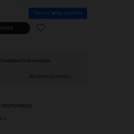
Paiement
disponible
Liste de souhaits
ANIER
TÉ IMMÉDIATE EN MAGASIN
sélectionner un magasin →
 DISPONIBLES
0 €
 Options