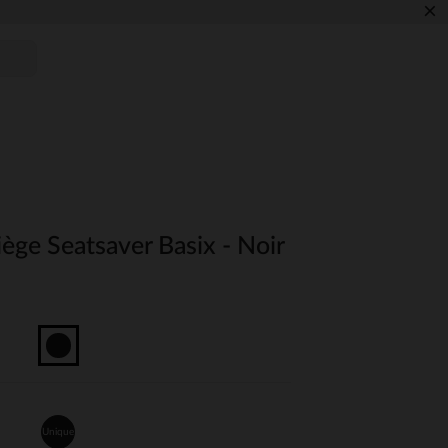
×
iège Seatsaver Basix - Noir
Unique