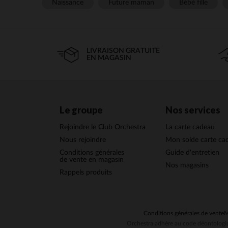
Naissance
Future maman
Bébé fille
LIVRAISON GRATUITE
EN MAGASIN
Le groupe
Nos services
Rejoindre le Club Orchestra
La carte cadeau
Nous rejoindre
Mon solde carte ca
Conditions générales
Guide d'entretien
de vente en magasin
Nos magasins
Rappels produits
Conditions générales de vente
M
Orchestra adhère au code déontologiq