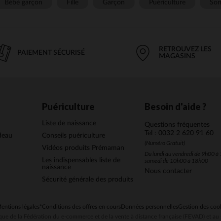
Bébé garçon
Fille
Garçon
Puériculture
Som
RETROUVEZ LES
PAIEMENT SÉCURISÉ
MAGASINS
Puériculture
Besoin d'aide ?
Liste de naissance
Questions fréquentes
Tel : 0032 2 620 91 60
deau
Conseils puériculture
(Numéro Gratuit)
Vidéos produits Prémaman
Du lundi au vendredi de 9h00 à 
Les indispensables liste de
samedi de 10h00 à 18h00
naissance
Nous contacter
Sécurité générale des produits
entions légales
*Conditions des offres en cours
Données personnelles
Gestion des coo
ue de la Fédération du e-commerce et de la vente à distance française (FEVAD) et 