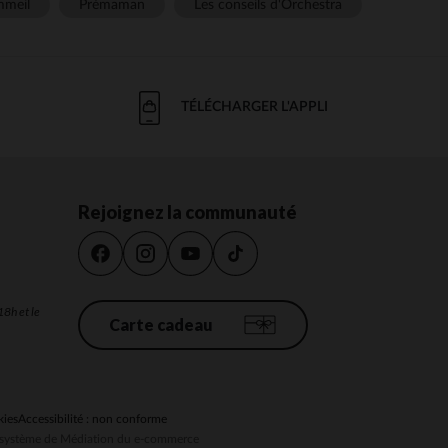
meil
Prémaman
Les conseils d'Orchestra
TÉLÉCHARGER L'APPLI
Rejoignez la communauté
18h et le
Carte cadeau
kies
Accessibilité : non conforme
au système de Médiation du e-commerce