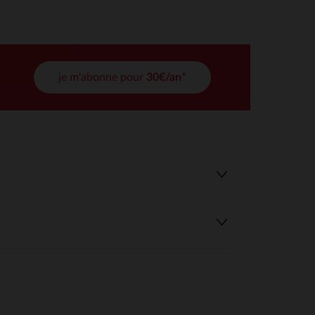
tres de confidentialité, en garantissant la conformité avec les
je m'abonne pour
30€/an*