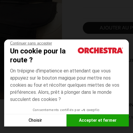
AJOUTER AU P
Continuer sans accepter
Un cookie pour la
route ?
DISPONIBILI
On trépigne d'impatience en attendant que vous
appuyiez sur le bouton magique pour mettre nos
cookies au four et récolter quelques miettes de vos
préférences. Alors, prêt à plonger dans le monde
succulent des cookies ?
MODES DE LIVRAISON
Consentements certifiés par
7,9
Mon domicile
Choisir
Accepter et fermer
2 à 4 jours
Axeptio consent
Plateforme de Gestion du Consentement : Personnalisez vos