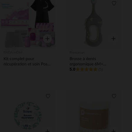
Liste de souhaits
Liste de 
Aperçu rapide
Aperçu rapi
FRIDA MOM
Prémaman
Kit complet pour
Brosse à dents
récupération et soin Post-
ergonomique 6M+
5.0
Partum
Dinosaure vert
(5)
Liste de souhaits
Liste de 
Aperçu rapide
Aperçu rapi