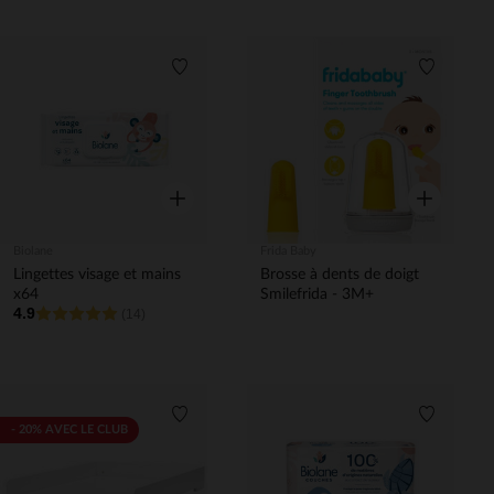
Liste de souhaits
Liste de 
Aperçu rapide
Aperçu rapi
Biolane
Frida Baby
Lingettes visage et mains
Brosse à dents de doigt
x64
Smilefrida - 3M+
4.9
(14)
Liste de souhaits
Liste de 
- 20% AVEC LE CLUB