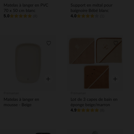
Matelas à langer en PVC
Support en métal pour
70 x 50 cm blanc
baignoire Bébé blanc
5.0
4.0
(8)
(1)
Liste de souhaits
Liste de 
Aperçu rapide
Aperçu rapi
Prémaman
Prémaman
Matelas à langer en
Lot de 3 capes de bain en
mousse - Beige
éponge beige/marron
4.9
(8)