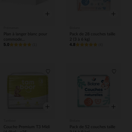
Aperçu rapide
Aperçu rapi
Prémaman
Biolane
Plan à langer blanc pour
Pack de 28 couches taille
commode
2 (3 à 6 kg)
5.0
4.8
Noah/Charlie/Mae
(1)
(4)
Liste de souhaits
Liste de 
Aperçu rapide
Aperçu rapi
Tamboor
Biolane
Couche Premium T3 Midi
Pack de 52 couches taille