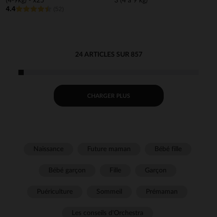
(4-9kg) - x25
3 (4 à 9 kg)
4.4
(52)
24 ARTICLES SUR 857
CHARGER PLUS
Naissance
Future maman
Bébé fille
Bébé garçon
Fille
Garçon
Puériculture
Sommeil
Prémaman
Les conseils d'Orchestra