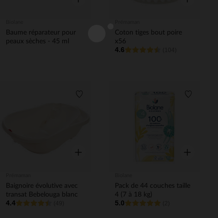
Biolane
Prémaman
Baume réparateur pour
Coton tiges bout poire
peaux sèches - 45 ml
x56
4.6
(104)
Liste de souhaits
Liste de 
Aperçu rapide
Aperçu rapi
Prémaman
Biolane
Baignoire évolutive avec
Pack de 44 couches taille
transat Bebelouga blanc
4 (7 à 18 kg)
4.4
5.0
(49)
(2)