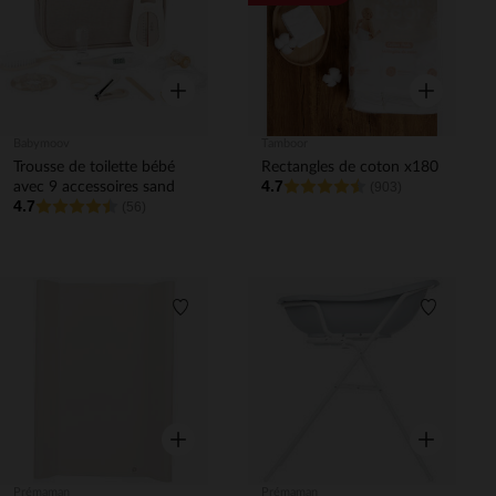
Aperçu rapide
Aperçu rapi
Babymoov
Tamboor
Trousse de toilette bébé
Rectangles de coton x180
4.7
avec 9 accessoires sand
(903)
4.7
(56)
Liste de souhaits
Liste de 
Aperçu rapide
Aperçu rapi
Prémaman
Prémaman