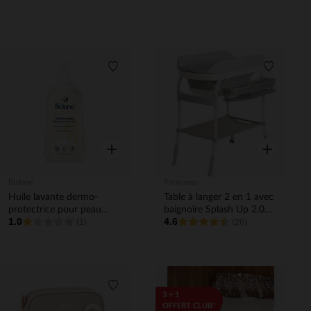
Liste de souhaits
Liste de 
Aperçu rapide
Aperçu rapi
Biolane
Prémaman
Huile lavante dermo-
Table à langer 2 en 1 avec
protectrice pour peau
baignoire Splash Up 2.0
1.0
4.6
sèche et sensible - 500 ml
(1)
gris
(26)
Liste de souhaits
Liste de 
3 + 1
OFFERT CLUB*