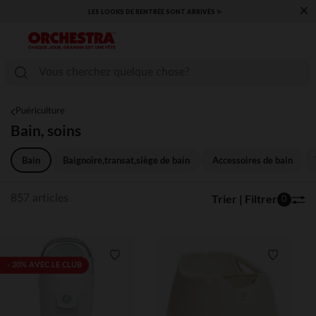
×
​CAP SUR LA RENTRÉE RETROUVEZ NOS ESSENTIELS ✏️🎒​
Puériculture
Bain, soins
Bain
Baignoire,transat,siège de bain
Accessoires de bain
Trier | Filtrer
857 articles
0
Liste de souhaits
Liste de 
- 20% AVEC LE CLUB