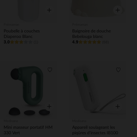
Aperçu rapide
Aperçu rapi
Prémaman
Prémaman
Poubelle à couches
Baignoire de douche
Diaperoo Blanc
Bebelouga blanc
3.0
4.9
(1)
(68)
Liste de souhaits
Liste de 
Aperçu rapide
Aperçu rapi
Medisana
Medisana
Mini masseur portatif HM
Appareil soulageant les
330 Vert
piqûres d'insectes IB100