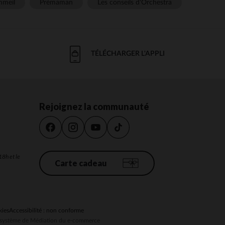
meil
Prémaman
Les conseils d'Orchestra
TÉLÉCHARGER L'APPLI
Rejoignez la communauté
18h et le
Carte cadeau
kies
Accessibilité : non conforme
au système de Médiation du e-commerce