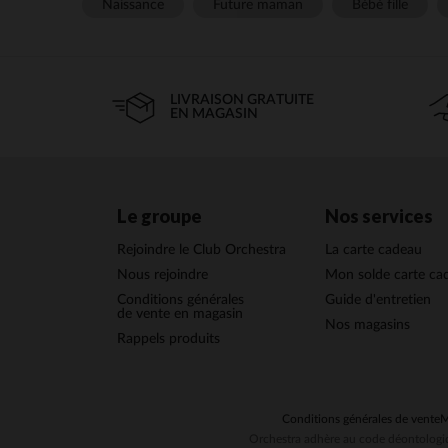
Naissance
Future maman
Bébé fille
LIVRAISON GRATUITE
EN MAGASIN
Le groupe
Nos services
Rejoindre le Club Orchestra
La carte cadeau
Nous rejoindre
Mon solde carte ca
Conditions générales
Guide d'entretien
de vente en magasin
Nos magasins
Rappels produits
Conditions générales de vente
M
Orchestra adhère au code déontologiq