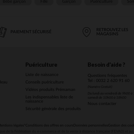
Bébé garçon
Fille
Garçon
Puériculture
Som
RETROUVEZ LES
PAIEMENT SÉCURISÉ
MAGASINS
Puériculture
Besoin d'aide ?
Liste de naissance
Questions fréquentes
Tel : 0032 2 620 91 60
deau
Conseils puériculture
(Numéro Gratuit)
Vidéos produits Prémaman
Du lundi au vendredi de 9h00 à 
Les indispensables liste de
samedi de 10h00 à 18h00
naissance
Nous contacter
Sécurité générale des produits
entions légales
*Conditions des offres en cours
Données personnelles
Gestion des coo
ue de la Fédération du e-commerce et de la vente à distance française (FEVAD) et 