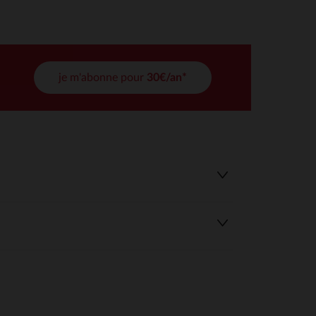
tres de confidentialité, en garantissant la conformité avec les
je m'abonne pour
30€/an*