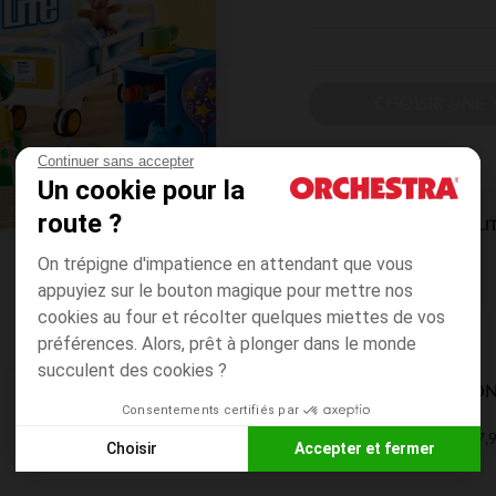
CHOISIR UNE T
Continuer sans accepter
Un cookie pour la
route ?
DISPONIBILI
On trépigne d'impatience en attendant que vous
appuyiez sur le bouton magique pour mettre nos
cookies au four et récolter quelques miettes de vos
préférences. Alors, prêt à plonger dans le monde
succulent des cookies ?
MODES DE LIVRAISON
Consentements certifiés par
7,9
Mon domicile
Choisir
Accepter et fermer
2 à 4 jours
Axeptio consent
Plateforme de Gestion du Consentement : Personnalisez vos