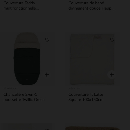
Couverture Teddy
Couverture de bébé
multifonctionnelle
divinement douce Happy
95x75cm Marron
Rascals Smile
Liste de souhaits
Liste de 
Aperçu rapide
Aperçu rapi
Maxi-Cosi
Péricles
Chancelière 2-en-1
Couverture lit Latte
poussette Twillic Green
Square 100x150cm