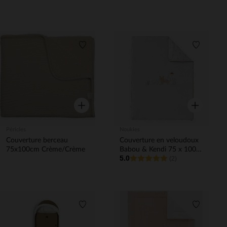
Liste de souhaits
Liste de 
Aperçu rapide
Aperçu rapi
Péricles
Noukies
Couverture berceau
Couverture en veloudoux
75x100cm Crème/Crème
Babou & Kendi 75 x 100
5.0
cm - Ecru
(2)
Liste de souhaits
Liste de 