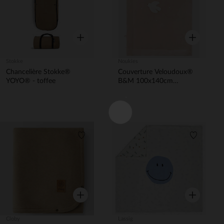
Aperçu rapide
Aperçu rapi
Stokke
Noukies
Chancelière Stokke®
Couverture Veloudoux®
YOYO® - toffee
B&M 100x140cm
Colombe
Liste de souhaits
Liste de 
Aperçu rapide
Aperçu rapi
Cloby
Lassig