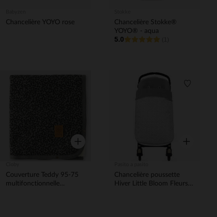
Babyzen
Stokke
Chancelière YOYO rose
Chancelière Stokke®
YOYO® - aqua
5.0
(1)
Liste de souhaits
Liste de 
Aperçu rapide
Aperçu rapi
Cloby
Pasito a pasito
Couverture Teddy 95-75
Chancelière poussette
multifonctionnelle
Hiver Little Bloom Fleurs
Gris/Noir
Gris TOG3,5