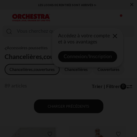
×
​CAP SUR LA RENTRÉE RETROUVEZ NOS ESSENTIELS ✏️🎒​
Accédez à votre compte
et à vos avantages
Accessoires poussettes
Chancelières,couvertures
Connexion/Inscription
Chancelières,couvertures
Chancelières
Couvertures
Trier | Filtrer
89 articles
0
CHARGER PRÉCÉDENTS