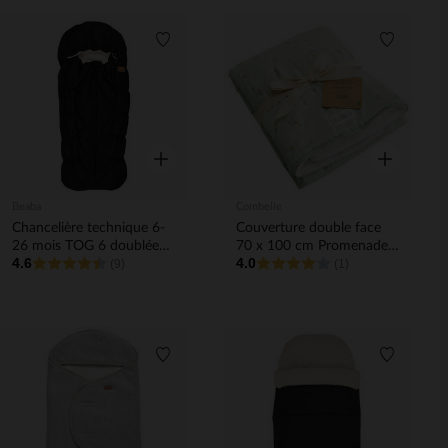
Liste de souhaits
Liste de 
Aperçu rapide
Aperçu rapi
Beaba
Combelle
Chancelière technique 6-
Couverture double face
26 mois TOG 6 doublée
70 x 100 cm Promenade
4.6
4.0
polaire noir
(9)
Bucolique vert
(1)
Liste de souhaits
Liste de 