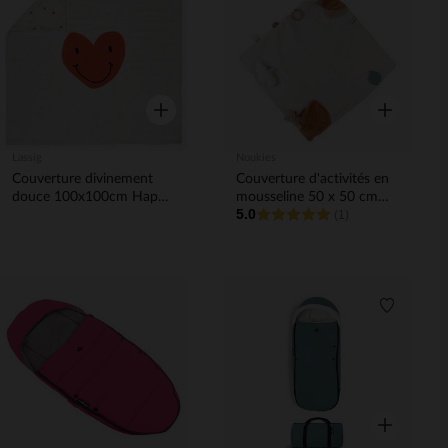
Liste de souhaits
Liste de 
Aperçu rapide
Aperçu rapi
Lassig
Noukies
Couverture divinement
Couverture d'activités en
douce 100x100cm Happy
mousseline 50 x 50 cm
5.0
Rascals Coeur
Babou & Kendi
(1)
Liste de 
Aperçu rapi