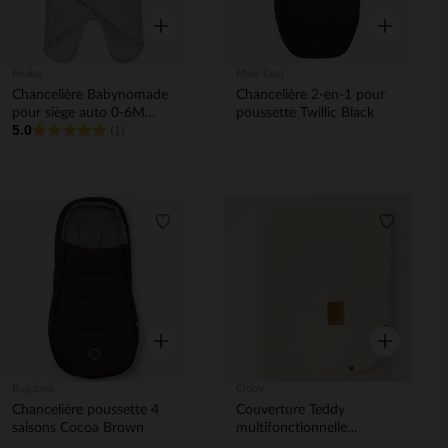
Aperçu rapide
Aperçu rapi
Beaba
Maxi-Cosi
Chancelière Babynomade
Chancelière 2-en-1 pour
pour siège auto 0-6M
poussette Twillic Black
5.0
Gris/Blanc
(1)
Liste de souhaits
Liste de 
Aperçu rapide
Aperçu rapi
Bugaboo
Cloby
Chancelière poussette 4
Couverture Teddy
saisons Cocoa Brown
multifonctionnelle
95x75cm Off White