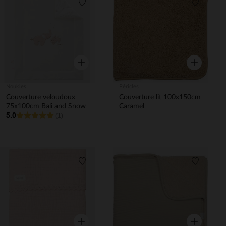
Liste de souhaits
Liste de 
Aperçu rapide
Aperçu rapi
Noukies
Péricles
Couverture veloudoux
Couverture lit 100x150cm
75x100cm Bali and Snow
Caramel
5.0
(1)
Liste de souhaits
Liste de 
Aperçu rapide
Aperçu rapi